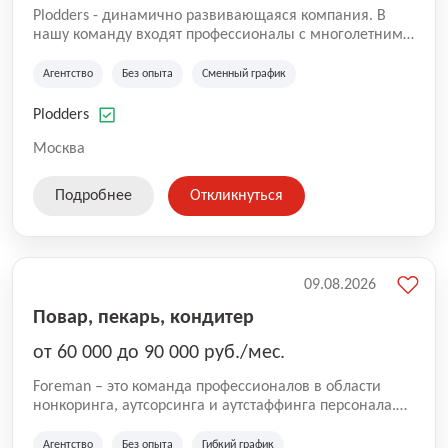
Plodders - динамично развивающаяся компания. В
нашу команду входят профессионалы с многолетним
опытом коммерческой и операционной деятельности
на рынке аутсорсинга, а накопленный опыт позволяют
Агентство
Без опыта
Сменный график
нам быть уверенными в надлежащем качестве
оказываемых услуг.
Plodders
Москва
Подробнее
Откликнуться
09.08.2026
Повар, пекарь, кондитер
от 60 000 до 90 000 руб./мес.
Foreman – это команда профессионалов в области
нонкоринга, аутсорсинга и аутстаффинга персонала.
Мы помогаем Компаниям и их Руководителям
реализовывать проекты любой сложности, в которых
Агентство
Без опыта
Гибкий график