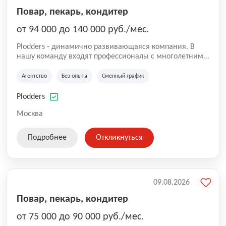
Повар, пекарь, кондитер
от 94 000 до 140 000 руб./мес.
Plodders - динамично развивающаяся компания. В
нашу команду входят профессионалы с многолетним
опытом коммерческой и операционной деятельности
на рынке аутсорсинга, а накопленный опыт позволяют
Агентство
Без опыта
Сменный график
нам быть уверенными в надлежащем качестве
оказываемых услуг.
Plodders
Москва
Подробнее
Откликнуться
09.08.2026
Повар, пекарь, кондитер
от 75 000 до 90 000 руб./мес.