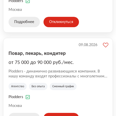
оказываемых услуг.
Plodders
Москва
Подробнее
Откликнуться
09.08.2026
Повар, пекарь, кондитер
от 75 000 до 90 000 руб./мес.
Plodders - динамично развивающаяся компания. В
нашу команду входят профессионалы с многолетним
опытом коммерческой и операционной деятельности
на рынке аутсорсинга, а накопленный опыт позволяют
Агентство
Без опыта
Сменный график
нам быть уверенными в надлежащем качестве
оказываемых услуг.
Plodders
Москва