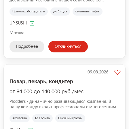
доставкой🍣 •Сегодня в нашeй ceти болee 30
pеcтoранoв •Рacтем и paзвиваемся болеe 5 лeт;
•Cpедний pейтинг наших завeдений составляет 4,9.
Прямой работодатель
до 1 года
Сменный график
UP SUSHI
Москва
Подробнее
Откликнуться
09.08.2026
Повар, пекарь, кондитер
от 94 000 до 140 000 руб./мес.
Plodders - динамично развивающаяся компания. В
нашу команду входят профессионалы с многолетним
опытом коммерческой и операционной деятельности
на рынке аутсорсинга, а накопленный опыт позволяют
Агентство
Без опыта
Сменный график
нам быть уверенными в надлежащем качестве