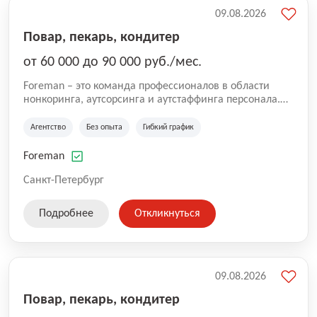
09.08.2026
Повар, пекарь, кондитер
от 60 000 до 90 000 руб./мес.
Foreman – это команда профессионалов в области
нонкоринга, аутсорсинга и аутстаффинга персонала.
Мы помогаем Компаниям и их Руководителям
реализовывать проекты любой сложности, в которых
Агентство
Без опыта
Гибкий график
задействованы люди, и тем самым достигать нового
уровня роста и развития по всей России. В работе
Foreman
нашей компании постоянно находится множество
вакансий. Если вы не нашли подходящую вакансию,
Санкт-Петербург
то все равно можете прислать свое резюме и мы
свяжемся с вами в ближайшее время.
Подробнее
Откликнуться
09.08.2026
Повар, пекарь, кондитер