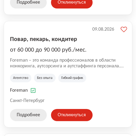
Подробнее
Откликнуться
09.08.2026
Повар, пекарь, кондитер
от 60 000 до 90 000 руб./мес.
Foreman – это команда профессионалов в области
нонкоринга, аутсорсинга и аутстаффинга персонала.
Мы помогаем Компаниям и их Руководителям
реализовывать проекты любой сложности, в которых
Агентство
Без опыта
Гибкий график
задействованы люди, и тем самым достигать нового
уровня роста и развития по всей России. В работе
Foreman
нашей компании постоянно находится множество
вакансий. Если вы не нашли подходящую вакансию,
Санкт-Петербург
то все равно можете прислать свое резюме и мы
свяжемся с вами в ближайшее время.
Подробнее
Откликнуться