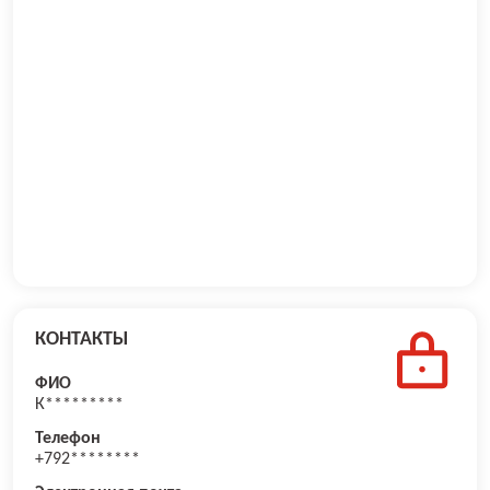
КОНТАКТЫ
ФИО
К*********
Телефон
+792********