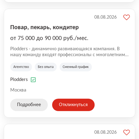
08.08.2026
Повар, пекарь, кондитер
от 75 000 до 90 000 руб./мес.
Plodders - динамично развивающаяся компания. В
нашу команду входят профессионалы с многолетним
опытом коммерческой и операционной деятельности
на рынке аутсорсинга, а накопленный опыт позволяют
Агентство
Без опыта
Сменный график
нам быть уверенными в надлежащем качестве
оказываемых услуг.
Plodders
Москва
Подробнее
Откликнуться
08.08.2026