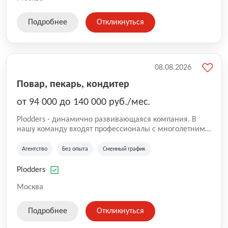
Подробнее
Откликнуться
08.08.2026
Повар, пекарь, кондитер
от 94 000 до 140 000 руб./мес.
Plodders - динамично развивающаяся компания. В
нашу команду входят профессионалы с многолетним
опытом коммерческой и операционной деятельности
на рынке аутсорсинга, а накопленный опыт позволяют
Агентство
Без опыта
Сменный график
нам быть уверенными в надлежащем качестве
оказываемых услуг.
Plodders
Москва
Подробнее
Откликнуться