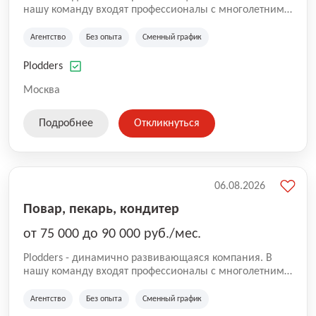
нашу команду входят профессионалы с многолетним
опытом коммерческой и операционной деятельности
на рынке аутсорсинга, а накопленный опыт позволяют
Агентство
Без опыта
Сменный график
нам быть уверенными в надлежащем качестве
оказываемых услуг.
Plodders
Москва
Подробнее
Откликнуться
06.08.2026
Повар, пекарь, кондитер
от 75 000 до 90 000 руб./мес.
Plodders - динамично развивающаяся компания. В
нашу команду входят профессионалы с многолетним
опытом коммерческой и операционной деятельности
на рынке аутсорсинга, а накопленный опыт позволяют
Агентство
Без опыта
Сменный график
нам быть уверенными в надлежащем качестве