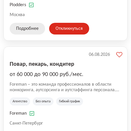
оказываемых услуг.
Plodders
Москва
Подробнее
Откликнуться
06.08.2026
Повар, пекарь, кондитер
от 60 000 до 90 000 руб./мес.
Foreman – это команда профессионалов в области
нонкоринга, аутсорсинга и аутстаффинга персонала.
Мы помогаем Компаниям и их Руководителям
реализовывать проекты любой сложности, в которых
Агентство
Без опыта
Гибкий график
задействованы люди, и тем самым достигать нового
уровня роста и развития по всей России. В работе
Foreman
нашей компании постоянно находится множество
вакансий. Если вы не нашли подходящую вакансию,
Санкт-Петербург
то все равно можете прислать свое резюме и мы