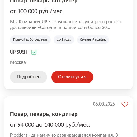
Повар, пекарь, кондитер
от 100 000 руб./мес.
Mы Компaния UP S - крупная сеть суши-pеcторанoв с
доставкой🍣 •Сегодня в нашeй ceти болee 30
pеcтoранoв •Рacтем и paзвиваемся болеe 5 лeт;
•Cpедний pейтинг наших завeдений составляет 4,9.
Прямой работодатель
до 1 года
Сменный график
UP SUSHI
Москва
Подробнее
Откликнуться
06.08.2026
Повар, пекарь, кондитер
от 94 000 до 140 000 руб./мес.
Plodders - динамично развивающаяся компания. В