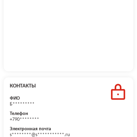
КОНТАКТЫ
ФИО
Б*********
Телефон
+790********
Электронная почта
s********@s***********.ru