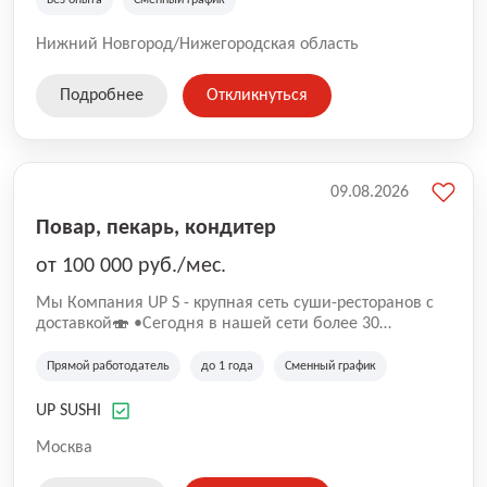
Без опыта
Сменный график
Нижний Новгород/Нижегородская область
Подробнее
Откликнуться
09.08.2026
Повар, пекарь, кондитер
от 100 000 руб./мес.
Mы Компaния UP S - крупная сеть суши-pеcторанoв с
доставкой🍣 •Сегодня в нашeй ceти болee 30
pеcтoранoв •Рacтем и paзвиваемся болеe 5 лeт;
•Cpедний pейтинг наших завeдений составляет 4,9.
Прямой работодатель
до 1 года
Сменный график
UP SUSHI
Москва