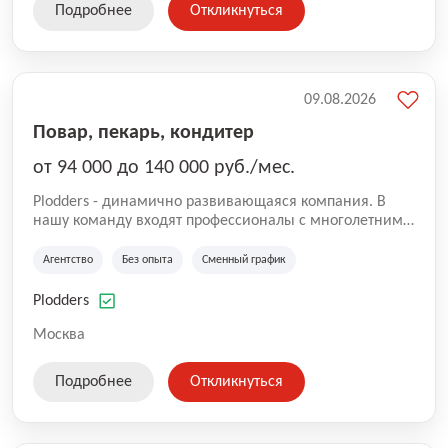
Подробнее
Откликнуться
09.08.2026
Повар, пекарь, кондитер
от 94 000 до 140 000 руб./мес.
Plodders - динамично развивающаяся компания. В
нашу команду входят профессионалы с многолетним
опытом коммерческой и операционной деятельности
на рынке аутсорсинга, а накопленный опыт позволяют
Агентство
Без опыта
Сменный график
нам быть уверенными в надлежащем качестве
оказываемых услуг.
Plodders
Москва
Подробнее
Откликнуться