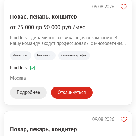
09.08.2026
Повар, пекарь, кондитер
от 75 000 до 90 000 руб./мес.
Plodders - динамично развивающаяся компания. В
нашу команду входят профессионалы с многолетним
опытом коммерческой и операционной деятельности
на рынке аутсорсинга, а накопленный опыт позволяют
Агентство
Без опыта
Сменный график
нам быть уверенными в надлежащем качестве
оказываемых услуг.
Plodders
Москва
Подробнее
Откликнуться
09.08.2026
Повар, пекарь, кондитер