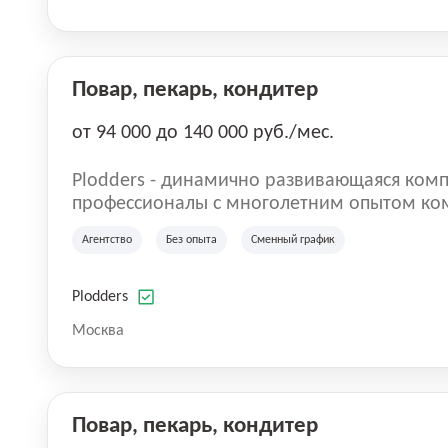
Повар, пекарь, кондитер
от 94 000 до 140 000 руб./мес.
Plodders - динамично развивающаяся комп
профессионалы с многолетним опытом ко
деятельности на рынке аутсорсинга, а на
Агентство
Без опыта
Сменный график
быть уверенными в надлежащем качестве 
Plodders
Москва
Повар, пекарь, кондитер