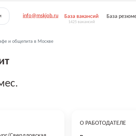
info@mskjob.ru
м
База вакансий
База резюм
1425 вакансий
кафе и общепита в Москве
ит
мес.
О РАБОТОДАТЕЛЕ
ург/Свердловская