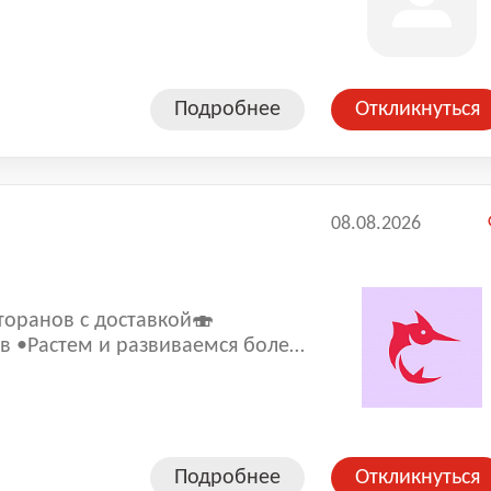
Подробнее
Откликнуться
08.08.2026
торанoв с доставкой🍣
леe
 составляет 4,9.
Подробнее
Откликнуться