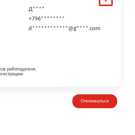
Д****
+796********
d************@g****.com
тов работодателя,
егистрацию
Откликнуться