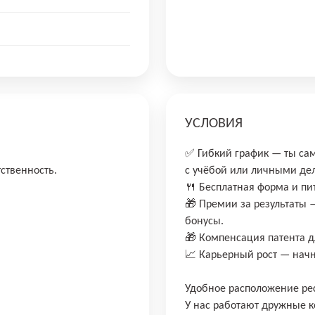
УСЛОВИЯ
✅ Гибкий график — ты са
тственность.
с учёбой или личными де
🍴 Бесплатная форма и пи
🎁 Премии за результаты 
бонусы.
🎁 Компенсация патента д
📈 Карьерный рост — начн
Удобное расположение ре
У нас работают дружные к