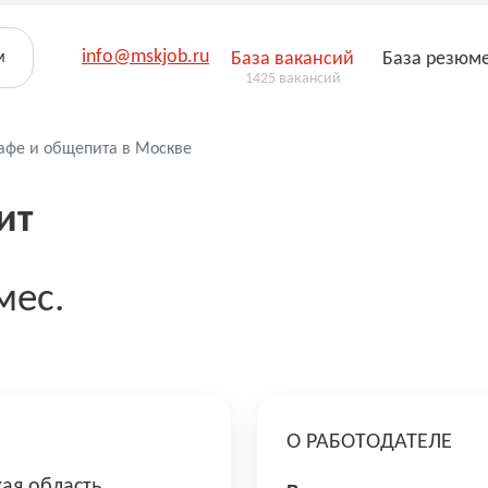
info@mskjob.ru
м
База вакансий
База резюм
1425 вакансий
кафе и общепита в Москве
ит
мес.
О РАБОТОДАТЕЛЕ
ая область