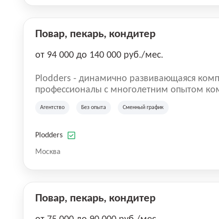
Повар, пекарь, кондитер
от 94 000 до 140 000 руб./мес.
Plodders - динамично развивающаяся комп
профессионалы с многолетним опытом ко
деятельности на рынке аутсорсинга, а на
Агентство
Без опыта
Сменный график
быть уверенными в надлежащем качестве 
Plodders
Москва
Повар, пекарь, кондитер