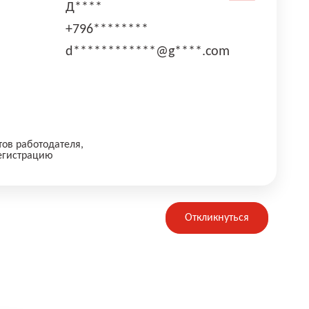
Д****
+796********
d************@g****.com
тов работодателя,
егистрацию
Откликнуться