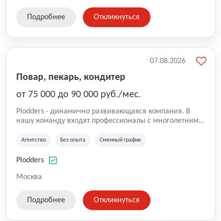
Подробнее
Откликнуться
07.08.2026
Повар, пекарь, кондитер
от 75 000 до 90 000 руб./мес.
Plodders - динамично развивающаяся компания. В
нашу команду входят профессионалы с многолетним
опытом коммерческой и операционной деятельности
на рынке аутсорсинга, а накопленный опыт позволяют
Агентство
Без опыта
Сменный график
нам быть уверенными в надлежащем качестве
оказываемых услуг.
Plodders
Москва
Подробнее
Откликнуться