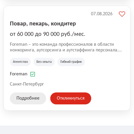
07.08.2026
Повар, пекарь, кондитер
от 60 000 до 90 000 руб./мес.
Foreman – это команда профессионалов в области
нонкоринга, аутсорсинга и аутстаффинга персонала.
Мы помогаем Компаниям и их Руководителям
реализовывать проекты любой сложности, в которых
Агентство
Без опыта
Гибкий график
задействованы люди, и тем самым достигать нового
уровня роста и развития по всей России. В работе
Foreman
нашей компании постоянно находится множество
вакансий. Если вы не нашли подходящую вакансию,
Санкт-Петербург
то все равно можете прислать свое резюме и мы
свяжемся с вами в ближайшее время.
Подробнее
Откликнуться