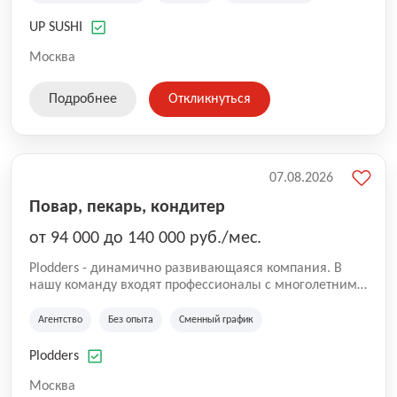
UP SUSHI
Москва
Подробнее
Откликнуться
07.08.2026
Повар, пекарь, кондитер
от 94 000 до 140 000 руб./мес.
Plodders - динамично развивающаяся компания. В
нашу команду входят профессионалы с многолетним
опытом коммерческой и операционной деятельности
на рынке аутсорсинга, а накопленный опыт позволяют
Агентство
Без опыта
Сменный график
нам быть уверенными в надлежащем качестве
оказываемых услуг.
Plodders
Москва