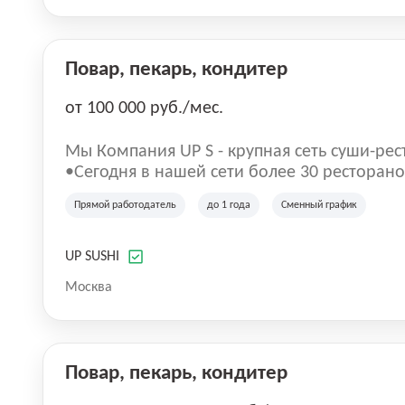
Повар, пекарь, кондитер
от 100 000 руб./мес.
Mы Компaния UP S - крупная сеть суши-pеc
•Сегодня в нашeй ceти болee 30 pеcтoранoв •Рacтем и paзвиваемся бо
5 лeт; •Cpедний pейтинг наших завeдений
Прямой работодатель
до 1 года
Сменный график
UP SUSHI
Москва
Повар, пекарь, кондитер