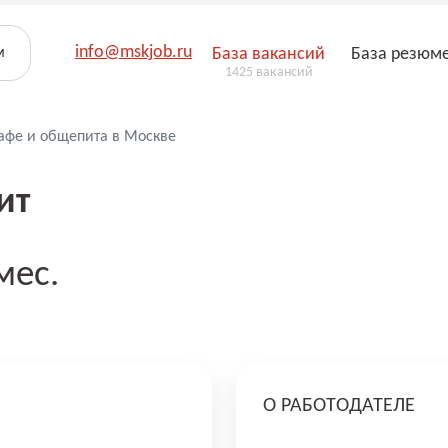
info@mskjob.ru
м
База вакансий
База резюм
1425 вакансий
кафе и общепита в Москве
ит
мес.
О РАБОТОДАТЕЛЕ