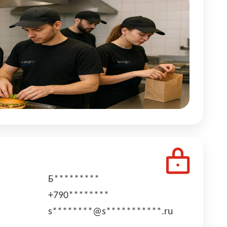
Б*********
+790********
s********@s***********.ru