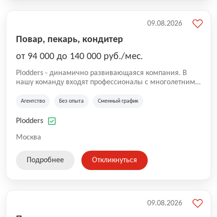
09.08.2026
Повар, пекарь, кондитер
от 94 000 до 140 000 руб./мес.
Plodders - динамично развивающаяся компания. В
нашу команду входят профессионалы с многолетним
опытом коммерческой и операционной деятельности
на рынке аутсорсинга, а накопленный опыт позволяют
Агентство
Без опыта
Сменный график
нам быть уверенными в надлежащем качестве
оказываемых услуг.
Plodders
Москва
Подробнее
Откликнуться
09.08.2026