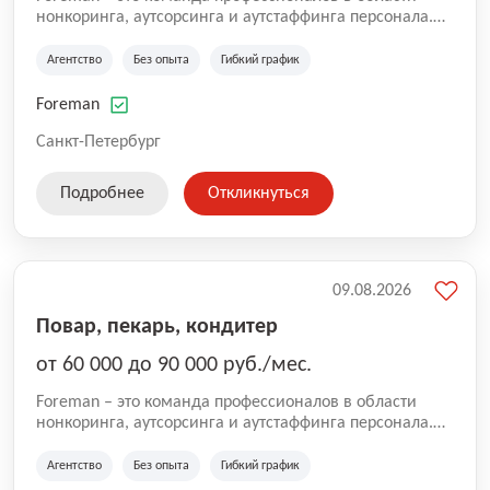
нонкоринга, аутсорсинга и аутстаффинга персонала.
Мы помогаем Компаниям и их Руководителям
реализовывать проекты любой сложности, в которых
Агентство
Без опыта
Гибкий график
задействованы люди, и тем самым достигать нового
уровня роста и развития по всей России. В работе
Foreman
нашей компании постоянно находится множество
вакансий. Если вы не нашли подходящую вакансию,
Санкт-Петербург
то все равно можете прислать свое резюме и мы
свяжемся с вами в ближайшее время.
Подробнее
Откликнуться
09.08.2026
Повар, пекарь, кондитер
от 60 000 до 90 000 руб./мес.
Foreman – это команда профессионалов в области
нонкоринга, аутсорсинга и аутстаффинга персонала.
Мы помогаем Компаниям и их Руководителям
реализовывать проекты любой сложности, в которых
Агентство
Без опыта
Гибкий график
задействованы люди, и тем самым достигать нового