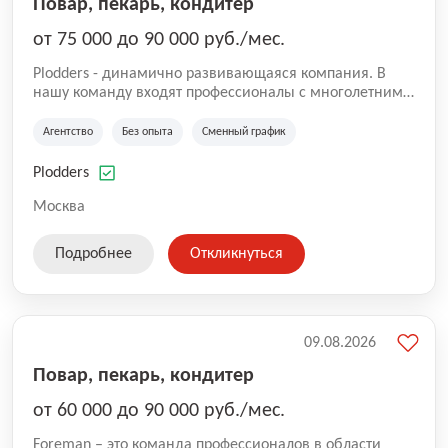
Повар, пекарь, кондитер
от 75 000 до 90 000 руб./мес.
Plodders - динамично развивающаяся компания. В
нашу команду входят профессионалы с многолетним
опытом коммерческой и операционной деятельности
на рынке аутсорсинга, а накопленный опыт позволяют
Агентство
Без опыта
Сменный график
нам быть уверенными в надлежащем качестве
оказываемых услуг.
Plodders
Москва
Подробнее
Откликнуться
09.08.2026
Повар, пекарь, кондитер
от 60 000 до 90 000 руб./мес.
Foreman – это команда профессионалов в области