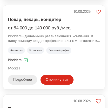
10.08.2026
Повар, пекарь, кондитер
от 94 000 до 140 000 руб./мес.
Plodders - динамично развивающаяся компания. В
нашу команду входят профессионалы с многолетним
опытом коммерческой и операционной деятельности
на рынке аутсорсинга, а накопленный опыт позволяют
Агентство
Без опыта
Сменный график
нам быть уверенными в надлежащем качестве
оказываемых услуг.
Plodders
Москва
Подробнее
Откликнуться
10.08.2026