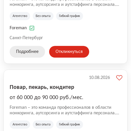
нонкоринга, аутсорсинга и аутстаффинга персонала.
Мы помогаем Компаниям и их Руководителям
реализовывать проекты любой сложности, в которых
Агентство
Без опыта
Гибкий график
задействованы люди, и тем самым достигать нового
уровня роста и развития по всей России. В работе
Foreman
нашей компании постоянно находится множество
вакансий. Если вы не нашли подходящую вакансию,
Санкт-Петербург
то все равно можете прислать свое резюме и мы
свяжемся с вами в ближайшее время.
Подробнее
Откликнуться
10.08.2026
Повар, пекарь, кондитер
от 60 000 до 90 000 руб./мес.
Foreman – это команда профессионалов в области
нонкоринга, аутсорсинга и аутстаффинга персонала.
Мы помогаем Компаниям и их Руководителям
реализовывать проекты любой сложности, в которых
Агентство
Без опыта
Гибкий график
задействованы люди, и тем самым достигать нового