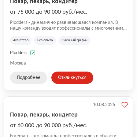
Повар, пекарь, кондитер
от 75 000 до 90 000 руб./мес.
Plodders - динамично развивающаяся компания. В
нашу команду входят профессионалы с многолетним
опытом коммерческой и операционной деятельности
на рынке аутсорсинга, а накопленный опыт позволяют
Агентство
Без опыта
Сменный график
нам быть уверенными в надлежащем качестве
оказываемых услуг.
Plodders
Москва
Подробнее
Откликнуться
10.08.2026
Повар, пекарь, кондитер
от 60 000 до 90 000 руб./мес.
Foreman – это команда профессионалов в области