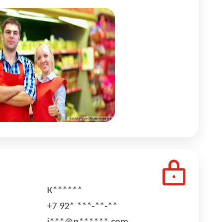
К******
+7 92* ***-**-**