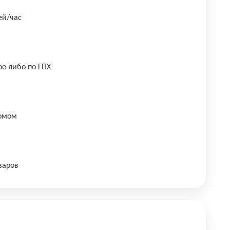
ей/час
е либо по ГПХ
домом
варов