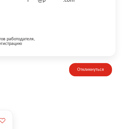
i***@p******.com
тов работодателя,
егистрацию
Откликнуться