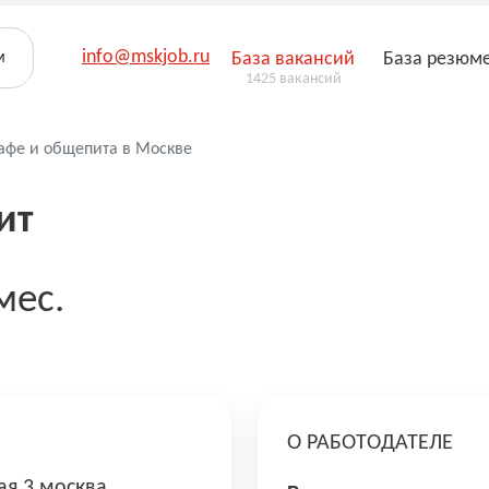
info@mskjob.ru
м
База вакансий
База резюм
1425 вакансий
кафе и общепита в Москве
ит
мес.
О РАБОТОДАТЕЛЕ
ая 3 москва