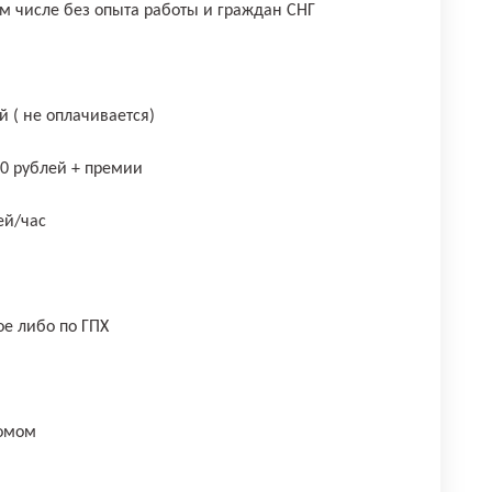
ом числе без опыта работы и граждан СНГ
й ( не оплачивается)
00 рублей + премии
ей/час
е либо по ГПХ
домом