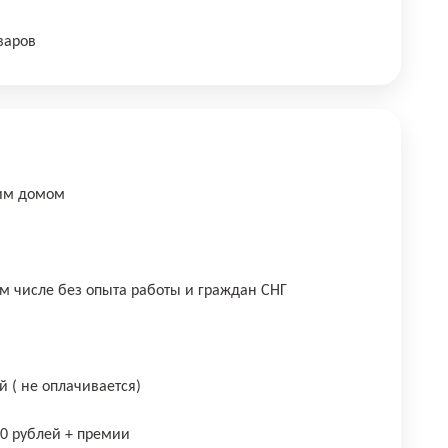
варов
шим домом
ом числе без опыта работы и граждан СНГ
й ( не оплачивается)
00 рублей + премии