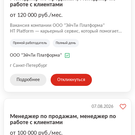
работе с клиентами
от 120 000 руб./мес.
Вакансия компании ООО "ЭйчТи Платформа"
HT Platform — карьерный сервис, который помогает
кандидатам находить работу в сильных компаниях, а
работодателям — быстрее находить подходящих
Прямой работодатель
Полный день
людей. Мы размещаем вакансии наших партнеров и
сопровождаем кандидатов на этапе подбора. Наш
ООО "ЭйчТи Платформа"
подход — смотреть не только на опыт, но и на
потенциал, мотивацию и соответствие роли. Для нас
г Санкт-Петербург
важно не просто закрыть вакансию, а помочь человеку
найти подходящее место для роста и развития.
Подробнее
Откликнуться
07.08.2026
Менеджер по продажам, менеджер по
работе с клиентами
от 100 000 руб./мес.