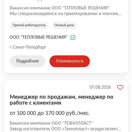
Вакансия компании ООО "ТЕПЛОВЫЕ РЕШЕНИЯ"
Мы специализируемся на проектировании и монтаже
систем обогрева кровли, водостоков, желобов и
открытых площадок в Санкт-Петербурге и
Прямой работодатель
Полный день
Ленинградской области. У нас собственный штат
специалистов: • монтажники; • промышленные
ООО "ТЕПЛОВЫЕ РЕШЕНИЯ"
альпинисты; • проектировщики; • технические
специалисты. Работаем с коммерческими объектами,
г Санкт-Петербург
ТСЖ, управляющими компаниями,
производственными предприятиями и частными
Подробнее
Откликнуться
заказчиками.
07.08.2026
Менеджер по продажам, менеджер по
работе с клиентами
от 100 000 до 170 000 руб./мес.
Вакансия компании ООО "ТЕХНОПЛАСТ"
Завод-изготовитель ООО «Технопласт» осуществляет