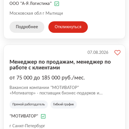
направлении составляет 35 000 км в месяц.
ООО "А-Я Логистика"
Московская обл г Мытищи
Подробнее
Откликнуться
07.08.2026
Менеджер по продажам, менеджер по
работе с клиентами
от 75 000 до 185 000 руб./мес.
Вакансия компании "МОТИВАТОР"
«Мотиватор» - поставщик бизнес-подарков и
промопродукции, продукции с нанесением логотипа: -
различные ручки, брелки, антистрессы и другие
Прямой работодатель
Гибкий график
предметы для продвижения бренда на массовом
рынке; - подарки для сотрудников на
"МОТИВАТОР"
внутрикорпоративных мероприятиях, награждениях; -
бизнес подарки для партнеров, корпоративных
г Санкт-Петербург