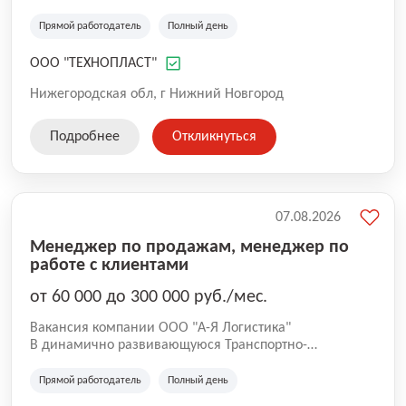
производство автомобильных бамперов,
пластмассовых деталей экстерьера и интерьера для
Прямой работодатель
Полный день
автомобилей. Вся выпускаемая продукция имеет
сертификаты соответствия, выданные Госстандартом
ООО "ТЕХНОПЛАСТ"
России.
Нижегородская обл, г Нижний Новгород
Подробнее
Откликнуться
07.08.2026
Менеджер по продажам, менеджер по
работе с клиентами
от 60 000 до 300 000 руб./мес.
Вакансия компании ООО "А-Я Логистика"
В динамично развивающуюся Транспортно-
экспедиционную Компанию «А-Я Логистика» Открыт
набор на магистральное направление Москва –
Прямой работодатель
Полный день
Дальний Восток – Москва. Средний накат на этом