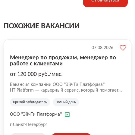
Откликнуться
ПОХОЖИЕ ВАКАНСИИ
07.08.2026
Менеджер по продажам, менеджер по
работе с клиентами
от 120 000 руб./мес.
Вакансия компании ООО "ЭйчТи Платформа"
HT Platform — карьерный сервис, который помогает
кандидатам находить работу в сильных компаниях, а
работодателям — быстрее находить подходящих
Прямой работодатель
Полный день
людей. Мы размещаем вакансии наших партнеров и
сопровождаем кандидатов на этапе подбора. Наш
ООО "ЭйчТи Платформа"
подход — смотреть не только на опыт, но и на
потенциал, мотивацию и соответствие роли. Для нас
г Санкт-Петербург
важно не просто закрыть вакансию, а помочь человеку