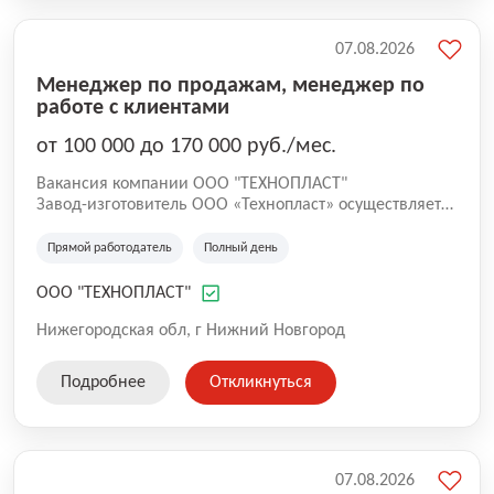
07.08.2026
Менеджер по продажам, менеджер по
работе с клиентами
от 100 000 до 170 000 руб./мес.
Вакансия компании ООО "ТЕХНОПЛАСТ"
Завод-изготовитель ООО «Технопласт» осуществляет
производство автомобильных бамперов,
пластмассовых деталей экстерьера и интерьера для
Прямой работодатель
Полный день
автомобилей. Вся выпускаемая продукция имеет
сертификаты соответствия, выданные Госстандартом
ООО "ТЕХНОПЛАСТ"
России.
Нижегородская обл, г Нижний Новгород
Подробнее
Откликнуться
07.08.2026