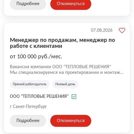
найти подходящее место для роста и развития.
Подробнее
Откликнуться
07.08.2026
Менеджер по продажам, менеджер по
работе с клиентами
от 100 000 руб./мес.
Вакансия компании ООО "ТЕПЛОВЫЕ РЕШЕНИЯ"
Мы специализируемся на проектировании и монтаже
систем обогрева кровли, водостоков, желобов и
открытых площадок в Санкт-Петербурге и
Прямой работодатель
Полный день
Ленинградской области. У нас собственный штат
специалистов: • монтажники; • промышленные
ООО "ТЕПЛОВЫЕ РЕШЕНИЯ"
альпинисты; • проектировщики; • технические
специалисты. Работаем с коммерческими объектами,
г Санкт-Петербург
ТСЖ, управляющими компаниями,
производственными предприятиями и частными
Подробнее
Откликнуться
заказчиками.