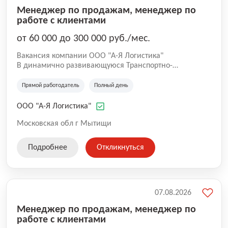
Менеджер по продажам, менеджер по
работе с клиентами
от 60 000 до 300 000 руб./мес.
Вакансия компании ООО "А-Я Логистика"
В динамично развивающуюся Транспортно-
экспедиционную Компанию «А-Я Логистика» Открыт
набор на магистральное направление Москва –
Прямой работодатель
Полный день
Дальний Восток – Москва. Средний накат на этом
направлении составляет 35 000 км в месяц.
ООО "А-Я Логистика"
Московская обл г Мытищи
Подробнее
Откликнуться
07.08.2026
Менеджер по продажам, менеджер по
работе с клиентами