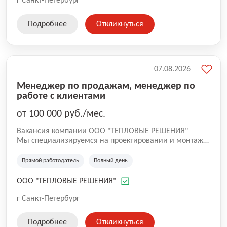
потенциал, мотивацию и соответствие роли. Для нас
г Санкт-Петербург
важно не просто закрыть вакансию, а помочь человеку
найти подходящее место для роста и развития.
Подробнее
Откликнуться
07.08.2026
Менеджер по продажам, менеджер по
работе с клиентами
от 100 000 руб./мес.
Вакансия компании ООО "ТЕПЛОВЫЕ РЕШЕНИЯ"
Мы специализируемся на проектировании и монтаже
систем обогрева кровли, водостоков, желобов и
открытых площадок в Санкт-Петербурге и
Прямой работодатель
Полный день
Ленинградской области. У нас собственный штат
специалистов: • монтажники; • промышленные
ООО "ТЕПЛОВЫЕ РЕШЕНИЯ"
альпинисты; • проектировщики; • технические
специалисты. Работаем с коммерческими объектами,
г Санкт-Петербург
ТСЖ, управляющими компаниями,
производственными предприятиями и частными
Подробнее
Откликнуться