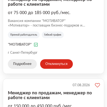
работе с клиентами
от 75 000 до 185 000 руб./мес.
Вакансия компании "МОТИВАТОР"
«Мотиватор» - поставщик бизнес-подарков и
промопродукции, продукции с нанесением логотипа: -
различные ручки, брелки, антистрессы и другие
Прямой работодатель
Гибкий график
предметы для продвижения бренда на массовом
рынке; - подарки для сотрудников на
"МОТИВАТОР"
внутрикорпоративных мероприятиях, награждениях; -
бизнес подарки для партнеров, корпоративных
г Санкт-Петербург
клиентов, в том числе флешки как стандартные, так и
по индивидуальному дизайну; - одежда с фирменной
Подробнее
Откликнуться
символикой - ветровки, футболки, бейсболки; -
статусные подарки для корпоративных клиентов и
партнеров. Мы работаем по российским каталогам,
поставляем продукцию со складов в Европе, а так же
продукцию по индивидуальному дизайну. Работаем
07.08.2026
только в сегменте B2B. Компания существует с 2005
Менеджер по продажам, менеджер по
года. Среди клиентов «Мотиватора» - в разное время
работе с клиентами
были компании Coca-Cola, McDonalds, AmRest, Valio,
Ford, Siemens, Hyundai, Toyota, "Газпромнефть", ПК
от 150 000 до 450 000 руб./мес.