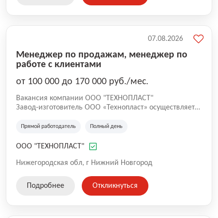
заказчиками.
07.08.2026
Менеджер по продажам, менеджер по
работе с клиентами
от 100 000 до 170 000 руб./мес.
Вакансия компании ООО "ТЕХНОПЛАСТ"
Завод-изготовитель ООО «Технопласт» осуществляет
производство автомобильных бамперов,
пластмассовых деталей экстерьера и интерьера для
Прямой работодатель
Полный день
автомобилей. Вся выпускаемая продукция имеет
сертификаты соответствия, выданные Госстандартом
ООО "ТЕХНОПЛАСТ"
России.
Нижегородская обл, г Нижний Новгород
Подробнее
Откликнуться