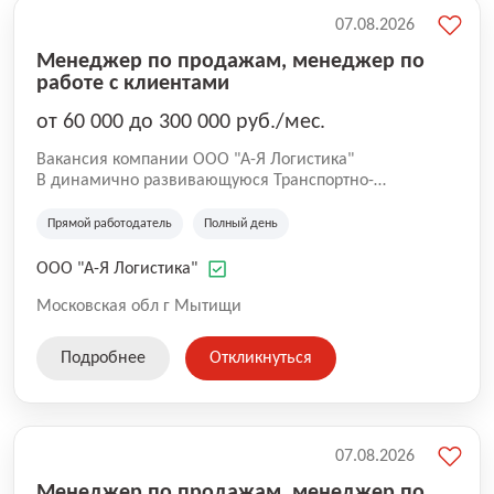
07.08.2026
Менеджер по продажам, менеджер по
работе с клиентами
от 60 000 до 300 000 руб./мес.
Вакансия компании ООО "А-Я Логистика"
В динамично развивающуюся Транспортно-
экспедиционную Компанию «А-Я Логистика» Открыт
набор на магистральное направление Москва –
Прямой работодатель
Полный день
Дальний Восток – Москва. Средний накат на этом
направлении составляет 35 000 км в месяц.
ООО "А-Я Логистика"
Московская обл г Мытищи
Подробнее
Откликнуться
07.08.2026
Менеджер по продажам, менеджер по