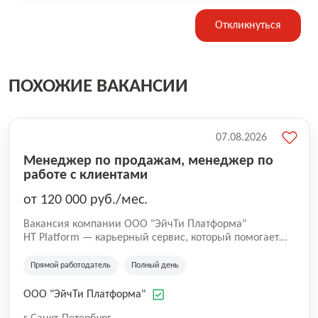
Откликнуться
ПОХОЖИЕ ВАКАНСИИ
07.08.2026
Менеджер по продажам, менеджер по
работе с клиентами
от 120 000 руб./мес.
Вакансия компании ООО "ЭйчТи Платформа"
HT Platform — карьерный сервис, который помогает
кандидатам находить работу в сильных компаниях, а
работодателям — быстрее находить подходящих
Прямой работодатель
Полный день
людей. Мы размещаем вакансии наших партнеров и
сопровождаем кандидатов на этапе подбора. Наш
ООО "ЭйчТи Платформа"
подход — смотреть не только на опыт, но и на