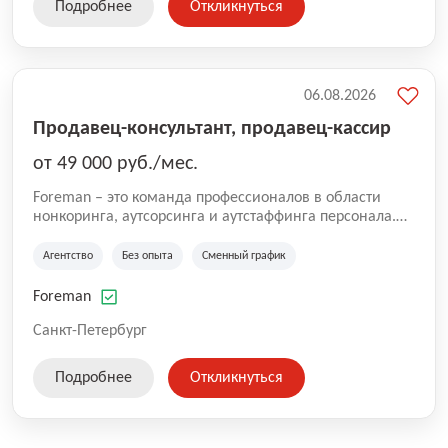
Подробнее
Откликнуться
06.08.2026
Продавец-консультант, продавец-кассир
от 49 000 руб./мес.
Foreman – это команда профессионалов в области
нонкоринга, аутсорсинга и аутстаффинга персонала.
Мы помогаем Компаниям и их Руководителям
реализовывать проекты любой сложности, в которых
Агентство
Без опыта
Сменный график
задействованы люди, и тем самым достигать нового
уровня роста и развития по всей России. В работе
Foreman
нашей компании постоянно находится множество
вакансий. Если вы не нашли подходящую вакансию,
Санкт-Петербург
то все равно можете прислать свое резюме и мы
свяжемся с вами в ближайшее время.
Подробнее
Откликнуться