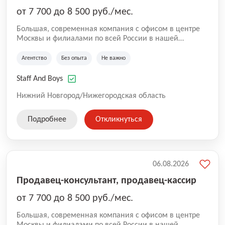
от 7 700 до 8 500 руб./мес.
Большая, современная компания с офисом в центре
Москвы и филиалами по всей России в нашей
команде более 5000 человек. Основное направление
Аутстаффинг и Аутсорсинг персонала. В компании
Агентство
Без опыта
Не важно
работают специалисты с опытом, так же есть
вакансии, где не требуется опыт. Оставляйте заявку
Staff And Boys
для сотрудничества и чтобы стать коллегами!
Нижний Новгород/Нижегородская область
Подробнее
Откликнуться
06.08.2026
Продавец-консультант, продавец-кассир
от 7 700 до 8 500 руб./мес.
Большая, современная компания с офисом в центре