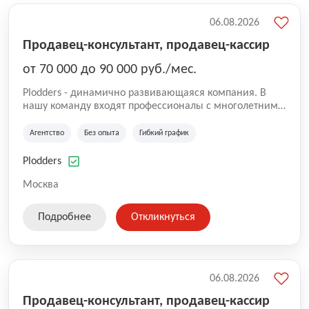
06.08.2026
Продавец-консультант, продавец-кассир
от 70 000 до 90 000 руб./мес.
Plodders - динамично развивающаяся компания. В
нашу команду входят профессионалы с многолетним
опытом коммерческой и операционной деятельности
на рынке аутсорсинга, а накопленный опыт позволяют
Агентство
Без опыта
Гибкий график
нам быть уверенными в надлежащем качестве
оказываемых услуг.
Plodders
Москва
Подробнее
Откликнуться
06.08.2026
Продавец-консультант, продавец-кассир