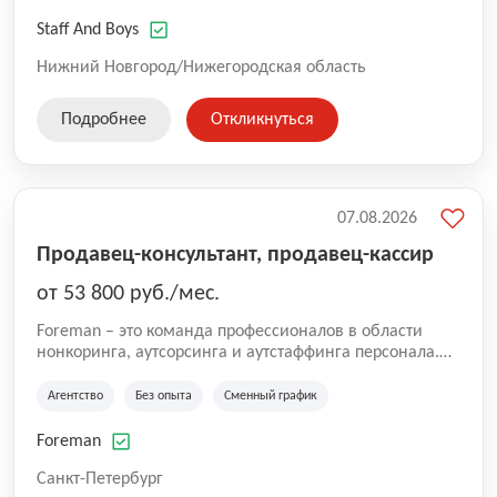
работают специалисты с опытом, так же есть
вакансии, где не требуется опыт. Оставляйте заявку
Staff And Boys
для сотрудничества и чтобы стать коллегами!
Нижний Новгород/Нижегородская область
Подробнее
Откликнуться
07.08.2026
Продавец-консультант, продавец-кассир
от 53 800 руб./мес.
Foreman – это команда профессионалов в области
нонкоринга, аутсорсинга и аутстаффинга персонала.
Мы помогаем Компаниям и их Руководителям
реализовывать проекты любой сложности, в которых
Агентство
Без опыта
Сменный график
задействованы люди, и тем самым достигать нового
уровня роста и развития по всей России. В работе
Foreman
нашей компании постоянно находится множество
вакансий. Если вы не нашли подходящую вакансию,
Санкт-Петербург