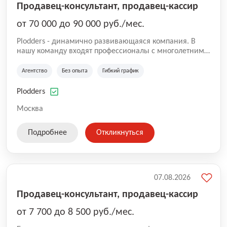
Продавец-консультант, продавец-кассир
от 70 000 до 90 000 руб./мес.
Plodders - динамично развивающаяся компания. В
нашу команду входят профессионалы с многолетним
опытом коммерческой и операционной деятельности
на рынке аутсорсинга, а накопленный опыт позволяют
Агентство
Без опыта
Гибкий график
нам быть уверенными в надлежащем качестве
оказываемых услуг.
Plodders
Москва
Подробнее
Откликнуться
07.08.2026
Продавец-консультант, продавец-кассир
от 7 700 до 8 500 руб./мес.