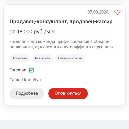
07.08.2026
Продавец-консультант, продавец-кассир
от 49 000 руб./мес.
Foreman – это команда профессионалов в области
нонкоринга, аутсорсинга и аутстаффинга персонала.
Мы помогаем Компаниям и их Руководителям
реализовывать проекты любой сложности, в которых
Агентство
Без опыта
Сменный график
задействованы люди, и тем самым достигать нового
уровня роста и развития по всей России. В работе
Foreman
нашей компании постоянно находится множество
вакансий. Если вы не нашли подходящую вакансию,
Санкт-Петербург
то все равно можете прислать свое резюме и мы
свяжемся с вами в ближайшее время.
Подробнее
Откликнуться