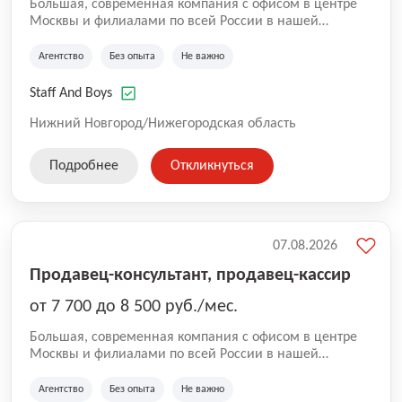
Большая, современная компания с офисом в центре
Москвы и филиалами по всей России в нашей
команде более 5000 человек. Основное направление
Аутстаффинг и Аутсорсинг персонала. В компании
Агентство
Без опыта
Не важно
работают специалисты с опытом, так же есть
вакансии, где не требуется опыт. Оставляйте заявку
Staff And Boys
для сотрудничества и чтобы стать коллегами!
Нижний Новгород/Нижегородская область
Подробнее
Откликнуться
07.08.2026
Продавец-консультант, продавец-кассир
от 7 700 до 8 500 руб./мес.
Большая, современная компания с офисом в центре
Москвы и филиалами по всей России в нашей
команде более 5000 человек. Основное направление
Аутстаффинг и Аутсорсинг персонала. В компании
Агентство
Без опыта
Не важно