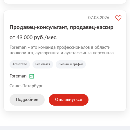
07.08.2026
Продавец-консультант, продавец-кассир
от 49 000 руб./мес.
Foreman – это команда профессионалов в области
нонкоринга, аутсорсинга и аутстаффинга персонала.
Мы помогаем Компаниям и их Руководителям
реализовывать проекты любой сложности, в которых
Агентство
Без опыта
Сменный график
задействованы люди, и тем самым достигать нового
уровня роста и развития по всей России. В работе
Foreman
нашей компании постоянно находится множество
вакансий. Если вы не нашли подходящую вакансию,
Санкт-Петербург
то все равно можете прислать свое резюме и мы
свяжемся с вами в ближайшее время.
Подробнее
Откликнуться