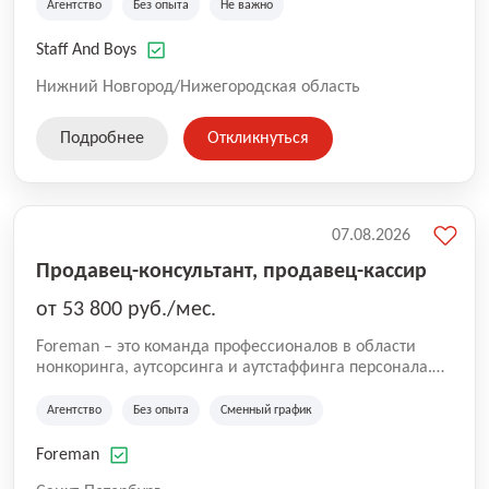
Аутстаффинг и Аутсорсинг персонала. В компании
Агентство
Без опыта
Не важно
работают специалисты с опытом, так же есть
вакансии, где не требуется опыт. Оставляйте заявку
Staff And Boys
для сотрудничества и чтобы стать коллегами!
Нижний Новгород/Нижегородская область
Подробнее
Откликнуться
07.08.2026
Продавец-консультант, продавец-кассир
от 53 800 руб./мес.
Foreman – это команда профессионалов в области
нонкоринга, аутсорсинга и аутстаффинга персонала.
Мы помогаем Компаниям и их Руководителям
реализовывать проекты любой сложности, в которых
Агентство
Без опыта
Сменный график
задействованы люди, и тем самым достигать нового
уровня роста и развития по всей России. В работе
Foreman
нашей компании постоянно находится множество