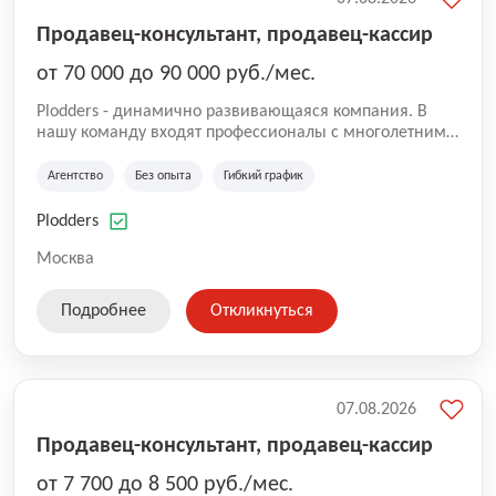
Продавец-консультант, продавец-кассир
от 70 000 до 90 000 руб./мес.
Plodders - динамично развивающаяся компания. В
нашу команду входят профессионалы с многолетним
опытом коммерческой и операционной деятельности
на рынке аутсорсинга, а накопленный опыт позволяют
Агентство
Без опыта
Гибкий график
нам быть уверенными в надлежащем качестве
оказываемых услуг.
Plodders
Москва
Подробнее
Откликнуться
07.08.2026
Продавец-консультант, продавец-кассир
от 7 700 до 8 500 руб./мес.