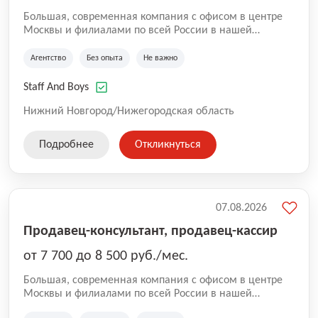
Большая, современная компания с офисом в центре
Москвы и филиалами по всей России в нашей
команде более 5000 человек. Основное направление
Аутстаффинг и Аутсорсинг персонала. В компании
Агентство
Без опыта
Не важно
работают специалисты с опытом, так же есть
вакансии, где не требуется опыт. Оставляйте заявку
Staff And Boys
для сотрудничества и чтобы стать коллегами!
Нижний Новгород/Нижегородская область
Подробнее
Откликнуться
07.08.2026
Продавец-консультант, продавец-кассир
от 7 700 до 8 500 руб./мес.
Большая, современная компания с офисом в центре
Москвы и филиалами по всей России в нашей
команде более 5000 человек. Основное направление