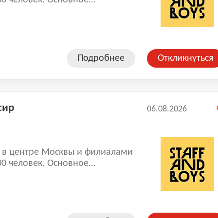
00 человек. Основное
рсонала. В компании работают
, где не требуется опыт.
обы стать коллегами!
Подробнее
Откликнуться
сир
06.08.2026
е Москвы и филиалами
00 человек. Основное
рсонала. В компании работают
, где не требуется опыт.
обы стать коллегами!