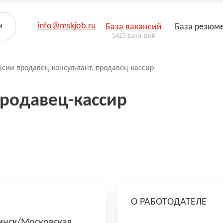
info@mskjob.ru
м
База вакансий
База резюм
1425 вакансий
нсии продавец-консультант, продавец-кассир
продавец-кассир
О РАБОТОДАТЕЛЕ
нск/Московская