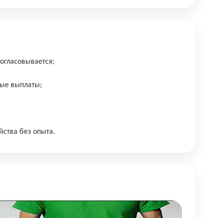
оглacoвывaeтся;
ые выплаты;
ствa бeз опытa.