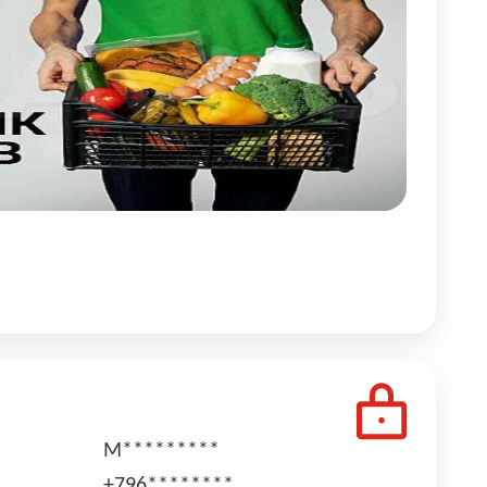
М*********
+796********