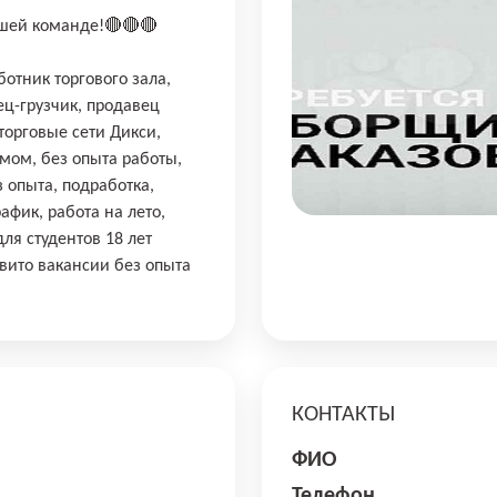
ашей команде!🔴🔴🔴
отник торгового зала,
ец-грузчик, продавец
 торговые сети Дикси,
мом, без опыта работы,
з опыта, подработка,
афик, работа на лето,
ля студентов 18 лет
вито вакансии без опыта
КОНТАКТЫ
ФИО
Телефон