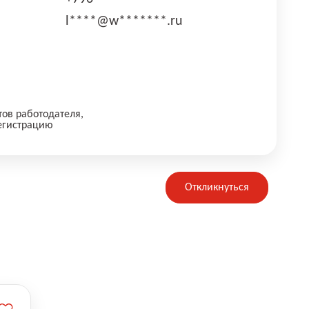
l****@w*******.ru
тов работодателя,
егистрацию
Откликнуться