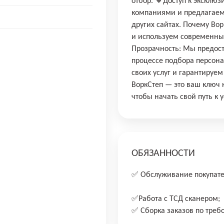
отбор. 🔸Доступ к экскл
компаниями и предлагаем 
других сайтах. Почему Во
и используем современные
Прозрачность: Мы предос
процессе подбора персона
своих услуг и гарантируе
ВоркСтеп — это ваш ключ 
чтобы начать свой путь к 
ОБЯЗАННОСТИ
✅ Oбслуживание покупaтe
✅Работа с ТСД сканером;
✅ Сборка заказов по треб