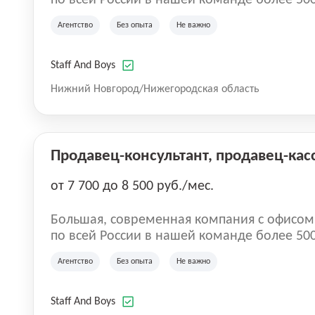
по всей России в нашей команде более 50
направление Аутстаффинг и Аутсорсинг пе
Агентство
Без опыта
Не важно
специалисты с опытом, так же есть вакансии
Оставляйте заявку для сотрудничества и чт
Staff And Boys
Нижний Новгород/Нижегородская область
Продавец-консультант, продавец-кас
от 7 700 до 8 500 руб./мес.
Большая, современная компания с офисом в центр
по всей России в нашей команде более 50
направление Аутстаффинг и Аутсорсинг пе
Агентство
Без опыта
Не важно
специалисты с опытом, так же есть вакансии
Оставляйте заявку для сотрудничества и чт
Staff And Boys