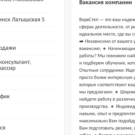
Вакансия компании
нск Латышская 5
ВоркСтеп — это ваш наде
сферах деятельности, от 
идеальное место, где вы 
➡️ Независимо от вашего
родажи
вакансию: 🔸 Начинающие 
работы? Мы поможем найт
онсультант,
и подберем обучение, кот
кассир
Опытные сотрудники: Ище
просто более интересную 
которые соответствуют в
мы предлагаем: 🔸 Широк
афик
найдете работу в различн
производства. 🔸 Индиви
навыки, опыт и предпочте
максимально Вам подойду
ся
Вам подготовить резюме, 