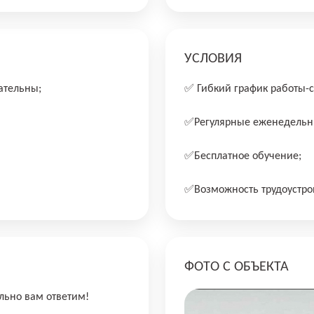
УСЛОВИЯ
ательны;
✅ Гибкий график работы-с
✅Рeгулярные eженедeльн
✅Бecплaтное обучeние;
✅Bозможноcть трудоуcтрoй
ФОТО С ОБЪЕКТА
льно вам ответим!