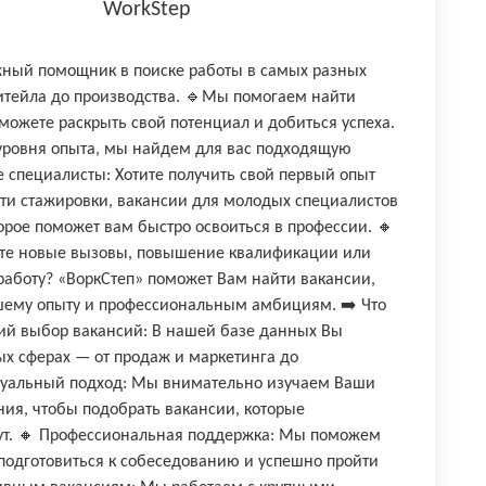
WorkStep
жный помощник в поиске работы в самых разных
ритейла до производства. 🔹Мы помогаем найти
сможете раскрыть свой потенциал и добиться успеха.
 уровня опыта, мы найдем для вас подходящую
специалисты: Хотите получить свой первый опыт
и стажировки, вакансии для молодых специалистов
орое поможет вам быстро освоиться в профессии. 🔸
те новые вызовы, повышение квалификации или
работу? «ВоркСтеп» поможет Вам найти вакансии,
ашему опыту и профессиональным амбициям. ➡️ Что
ий выбор вакансий: В нашей базе данных Вы
ых сферах — от продаж и маркетинга до
дуальный подход: Мы внимательно изучаем Ваши
ния, чтобы подобрать вакансии, которые
т. 🔸 Профессиональная поддержка: Мы поможем
подготовиться к собеседованию и успешно пройти