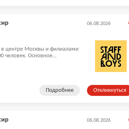
сир
06.08.2026
е Москвы и филиалами
00 человек. Основное
рсонала. В компании работают
, где не требуется опыт.
обы стать коллегами!
Подробнее
Откликнуться
сир
06.08.2026