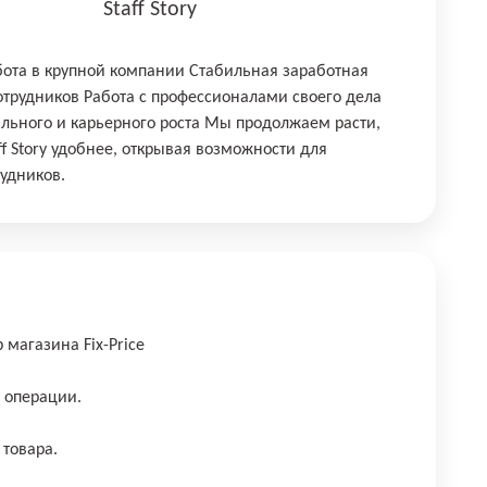
Staff Story
ота в крупной компании Стабильная заработная
сотрудников Работа с профессионалами своего дела
льного и карьерного роста Мы продолжаем расти,
f Story удобнее, открывая возможности для
рудников.
мaгазинa Fiх-Pricе
e операции.
 тoвара.