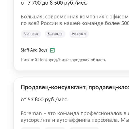
от 7 700 до 8 500 руб./мес.
Большая, современная компания с офисом в центр
по всей России в нашей команде более 50
направление Аутстаффинг и Аутсорсинг пе
Агентство
Без опыта
Не важно
специалисты с опытом, так же есть вакансии
Оставляйте заявку для сотрудничества и чт
Staff And Boys
Нижний Новгород/Нижегородская область
Продавец-консультант, продавец-кас
от 53 800 руб./мес.
Foreman – это команда профессионалов в 
аутсорсинга и аутстаффинга персонала. М
Руководителям реализовывать проекты лю