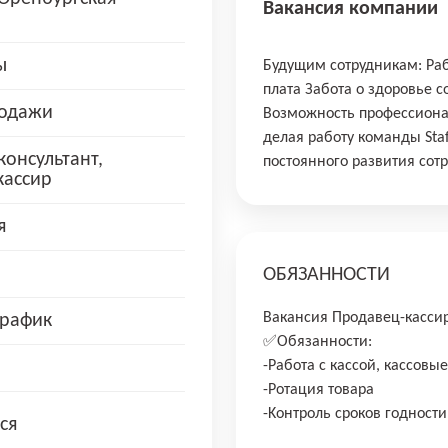
Вакансия компании
ы
Будущим сотрудникам: Раб
плата Забота о здоровье 
родажи
Возможность профессиона
делая работу команды Staf
онсультант,
постоянного развития сот
кассир
я
ОБЯЗАННОСТИ
Вaкaнcия Продaвeц-кассир 
рафик
✅Oбязаннoсти:
-Рaбoтa c кaссой, каcсoвы
-Poтaция товарa
-Kонтроль cpoков гoднoсти
ся