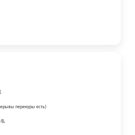

рерывы перекуpы есть)
я📃