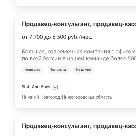
Продавец-консультант, продавец-кас
от 7 700 до 8 500 руб./мес.
Большая, современная компания с офисом в центр
по всей России в нашей команде более 50
направление Аутстаффинг и Аутсорсинг пе
Агентство
Без опыта
Не важно
специалисты с опытом, так же есть вакансии
Оставляйте заявку для сотрудничества и чт
Staff And Boys
Нижний Новгород/Нижегородская область
Продавец-консультант, продавец-кас