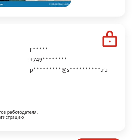
Г*****
+749********
p*********@s**********.ru
тов работодателя,
егистрацию