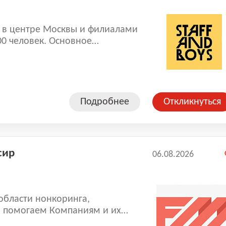
е Москвы и филиалами
00 человек. Основное
рсонала. В компании работают
, где не требуется опыт.
обы стать коллегами!
Подробнее
Откликнуться
сир
06.08.2026
области нонкоринга,
ы помогаем Компаниям и их
бой сложности, в которых