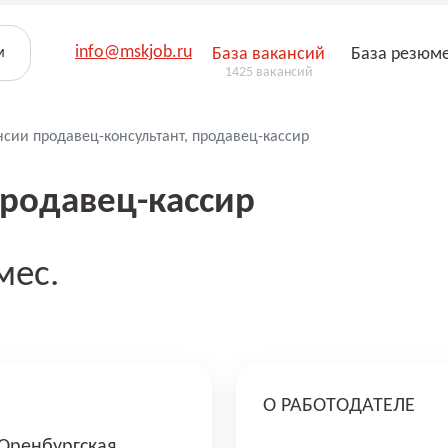
info@mskjob.ru
м
База вакансий
База резюм
1425 вакансий
нсии продавец-консультант, продавец-кассир
продавец-кассир
мес.
О РАБОТОДАТЕЛЕ
Оренбургская