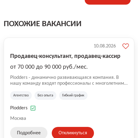
ПОХОЖИЕ ВАКАНСИИ
10.08.2026
Продавец-консультант, продавец-кассир
от 70 000 до 90 000 руб./мес.
Plodders - динамично развивающаяся компания. В
нашу команду входят профессионалы с многолетним
опытом коммерческой и операционной деятельности
на рынке аутсорсинга, а накопленный опыт позволяют
Агентство
Без опыта
Гибкий график
нам быть уверенными в надлежащем качестве
оказываемых услуг.
Plodders
Москва
Подробнее
Откликнуться