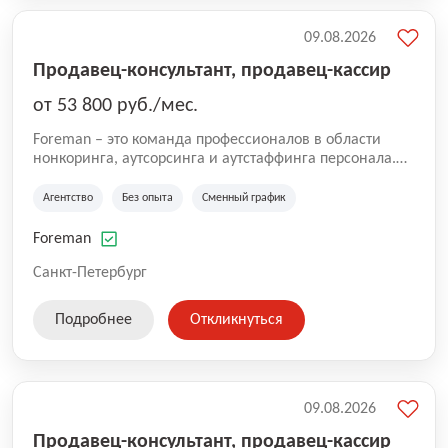
09.08.2026
Продавец-консультант, продавец-кассир
от 53 800 руб./мес.
Foreman – это команда профессионалов в области
нонкоринга, аутсорсинга и аутстаффинга персонала.
Мы помогаем Компаниям и их Руководителям
реализовывать проекты любой сложности, в которых
Агентство
Без опыта
Сменный график
задействованы люди, и тем самым достигать нового
уровня роста и развития по всей России. В работе
Foreman
нашей компании постоянно находится множество
вакансий. Если вы не нашли подходящую вакансию,
Санкт-Петербург
то все равно можете прислать свое резюме и мы
свяжемся с вами в ближайшее время.
Подробнее
Откликнуться
09.08.2026
Продавец-консультант, продавец-кассир