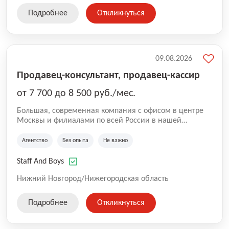
Подробнее
Откликнуться
09.08.2026
Продавец-консультант, продавец-кассир
от 7 700 до 8 500 руб./мес.
Большая, современная компания с офисом в центре
Москвы и филиалами по всей России в нашей
команде более 5000 человек. Основное направление
Аутстаффинг и Аутсорсинг персонала. В компании
Агентство
Без опыта
Не важно
работают специалисты с опытом, так же есть
вакансии, где не требуется опыт. Оставляйте заявку
Staff And Boys
для сотрудничества и чтобы стать коллегами!
Нижний Новгород/Нижегородская область
Подробнее
Откликнуться