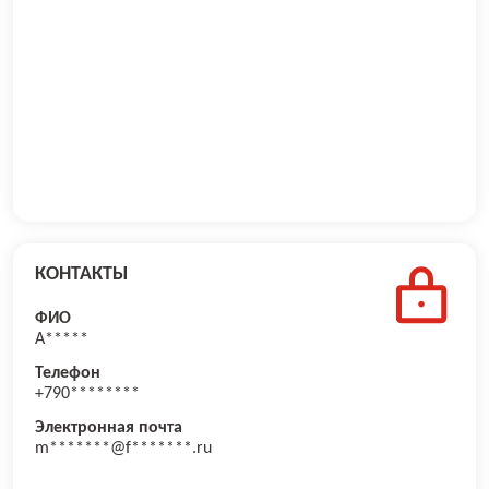
КОНТАКТЫ
ФИО
А*****
Телефон
+790********
Электронная почта
m*******@f*******.ru