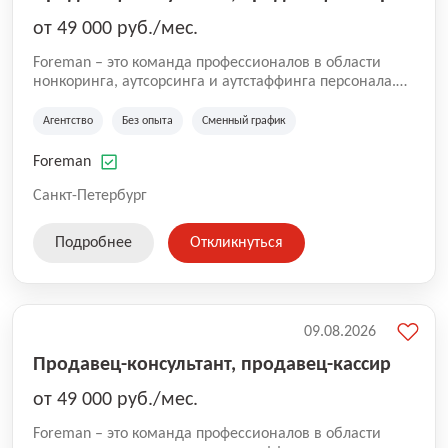
от 49 000 руб./мес.
Foreman – это команда профессионалов в области
нонкоринга, аутсорсинга и аутстаффинга персонала.
Мы помогаем Компаниям и их Руководителям
реализовывать проекты любой сложности, в которых
Агентство
Без опыта
Сменный график
задействованы люди, и тем самым достигать нового
уровня роста и развития по всей России. В работе
Foreman
нашей компании постоянно находится множество
вакансий. Если вы не нашли подходящую вакансию,
Санкт-Петербург
то все равно можете прислать свое резюме и мы
свяжемся с вами в ближайшее время.
Подробнее
Откликнуться
09.08.2026
Продавец-консультант, продавец-кассир
от 49 000 руб./мес.
Foreman – это команда профессионалов в области