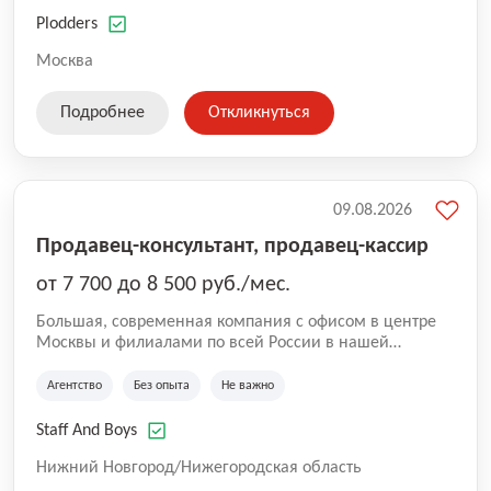
оказываемых услуг.
Plodders
Москва
Подробнее
Откликнуться
09.08.2026
Продавец-консультант, продавец-кассир
от 7 700 до 8 500 руб./мес.
Большая, современная компания с офисом в центре
Москвы и филиалами по всей России в нашей
команде более 5000 человек. Основное направление
Аутстаффинг и Аутсорсинг персонала. В компании
Агентство
Без опыта
Не важно
работают специалисты с опытом, так же есть
вакансии, где не требуется опыт. Оставляйте заявку
Staff And Boys
для сотрудничества и чтобы стать коллегами!
Нижний Новгород/Нижегородская область