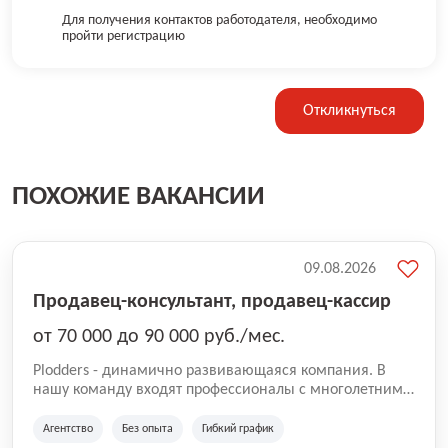
Для получения контактов работодателя, необходимо
пройти регистрацию
Откликнуться
ПОХОЖИЕ ВАКАНСИИ
09.08.2026
Продавец-консультант, продавец-кассир
от 70 000 до 90 000 руб./мес.
Plodders - динамично развивающаяся компания. В
нашу команду входят профессионалы с многолетним
опытом коммерческой и операционной деятельности
на рынке аутсорсинга, а накопленный опыт позволяют
Агентство
Без опыта
Гибкий график
нам быть уверенными в надлежащем качестве