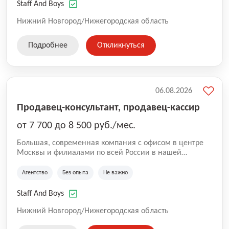
вакансии, где не требуется опыт. Оставляйте заявку
Staff And Boys
для сотрудничества и чтобы стать коллегами!
Нижний Новгород/Нижегородская область
Подробнее
Откликнуться
06.08.2026
Продавец-консультант, продавец-кассир
от 7 700 до 8 500 руб./мес.
Большая, современная компания с офисом в центре
Москвы и филиалами по всей России в нашей
команде более 5000 человек. Основное направление
Аутстаффинг и Аутсорсинг персонала. В компании
Агентство
Без опыта
Не важно
работают специалисты с опытом, так же есть
вакансии, где не требуется опыт. Оставляйте заявку
Staff And Boys
для сотрудничества и чтобы стать коллегами!
Нижний Новгород/Нижегородская область