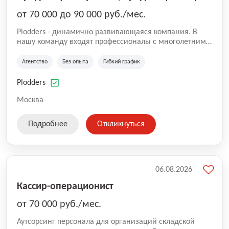
от 70 000 до 90 000 руб./мес.
Plodders - динамично развивающаяся компания. В
нашу команду входят профессионалы с многолетним
опытом коммерческой и операционной деятельности
на рынке аутсорсинга, а накопленный опыт позволяют
Агентство
Без опыта
Гибкий график
нам быть уверенными в надлежащем качестве
оказываемых услуг.
Plodders
Москва
Подробнее
Откликнуться
06.08.2026
Кассир-операционист
от 70 000 руб./мес.
Аутсорсинг персонала для организаций складской