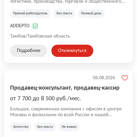
логистики, производства, торговли и общественного
питания. Мы оказываем услуги по предоставлению
персонала в России. Наша компания успешно трудится
Прямой работодатель
Без опыта
Полный день
на рынке с 2016 года. Самая главная цель для нас —
собрать качественную команду. Работа без опыта,
ADDEPTO
грузчики, комплектовщики, кладовщики, ртз, водитель
штабелера, вахта, работа с проживанием, сотрудник
Тамбов/Тамбовская область
склада, сотрудник магазина, работник склада, работа
для мужчин, работа для женщин.
Подробнее
Откликнуться
06.08.2026
Продавец-консультант, продавец-кассир
от 7 700 до 8 500 руб./мес.
Большая, современная компания с офисом в центре
Москвы и филиалами по всей России в нашей
команде более 5000 человек. Основное направление
Аутстаффинг и Аутсорсинг персонала. В компании
Агентство
Без опыта
Не важно
работают специалисты с опытом, так же есть