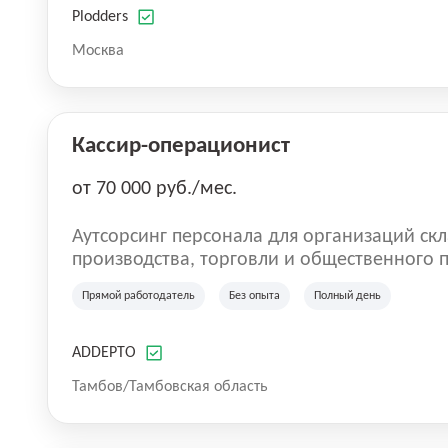
Plodders
Москва
Кассир-операционист
от 70 000 руб./мес.
Аутсорсинг персонала для организаций скл
производства, торговли и общественного питания. Мы оказы
по предоставлению персонала в России. Н
Прямой работодатель
Без опыта
Полный день
на рынке с 2016 года. Самая главная цель 
команду. Работа без опыта, грузчики, комплектовщики, кладовщики, ртз,
водитель штабелера, вахта, работа с прож
ADDEPTO
сотрудник магазина, работник склада, раб
Тамбов/Тамбовская область
женщин.