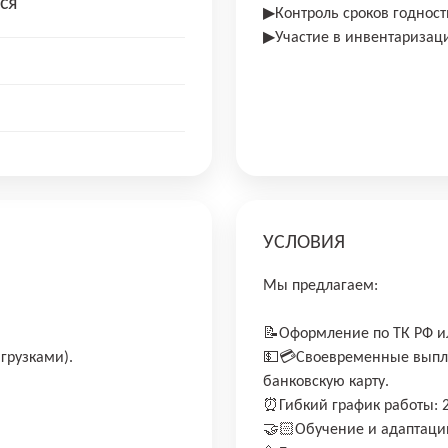
ся
▶Контроль сроков годност
▶Участие в инвентаризаци
УСЛОВИЯ
Мы предлагаем:
📝Оформление по ТК РФ и
грузками).
💵💳Своевременные выпла
банковскую карту.
⏰Гибкий график работы: 2/
🤝🏻Обучение и адаптаци