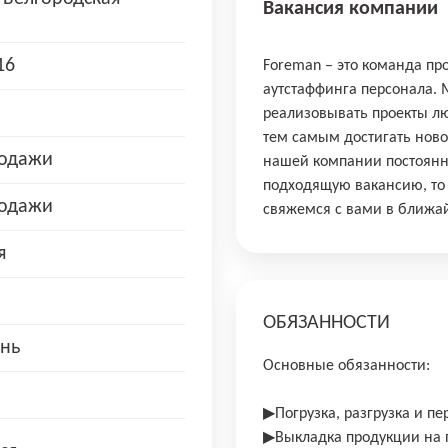
Вакансия компании
16
Foreman – это команда пр
аутстаффинга персонала.
реализовывать проекты лю
тем самым достигать новог
родажи
нашей компании постоянн
подходящую вакансию, то 
родажи
свяжемся с вами в ближа
я
ОБЯЗАННОСТИ
нь
Основные обязанности:
▶Погрузка, разгрузка и п
▶Выкладка продукции на 