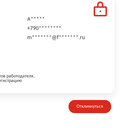
А*****
+790********
m*******@f*******.ru
тов работодателя,
егистрацию
Откликнуться