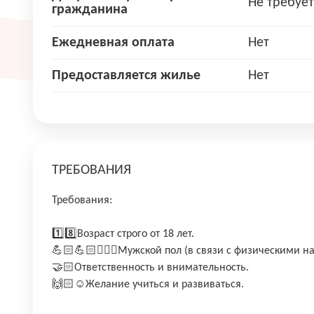
Не требует
гражданина
Ежедневная оплата
Нет
Предоставляется жилье
Нет
ТРЕБОВАНИЯ
Требования:
1️⃣8️⃣Возраст строго от 18 лет.
💪🏻💪🏻🙎🏼‍♂Мужской пол (в связи с физическими на
🤝🏻Ответственность и внимательность.
🙌🏻☺Желание учиться и развиваться.