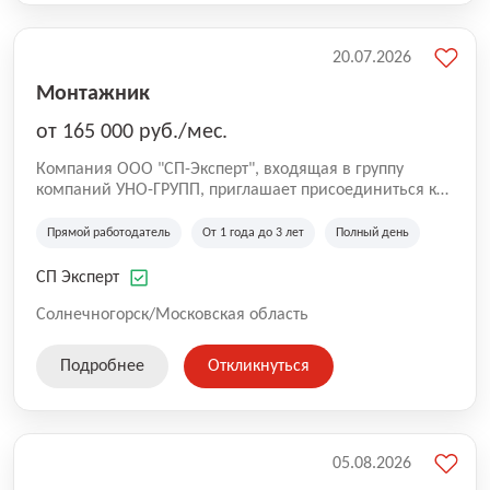
20.07.2026
Монтажник
от 165 000 руб./мес.
Компания ООО "СП-Эксперт", входящая в группу
компаний УНО-ГРУПП, приглашает присоединиться к
нашей команде на производственную площадку! Мы
работаем на рынке с 2005 года и оказываем комплекс
Прямой работодатель
От 1 года до 3 лет
Полный день
услуг по проектированию и строительству капитальных
зданий из гибридных модульных блоков свободной
СП Эксперт
планировки, используя современную технологию
гибридно-модульного строительства.
Солнечногорск/Московская область
Подробнее
Откликнуться
05.08.2026