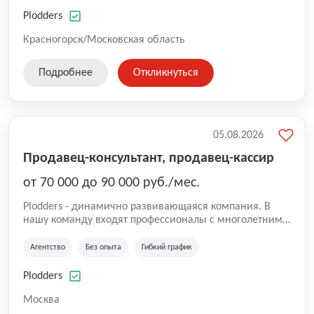
нам быть уверенными в надлежащем качестве
оказываемых услуг.
Plodders
Красногорск/Московская область
Подробнее
Откликнуться
05.08.2026
Продавец-консультант, продавец-кассир
от 70 000 до 90 000 руб./мес.
Plodders - динамично развивающаяся компания. В
нашу команду входят профессионалы с многолетним
опытом коммерческой и операционной деятельности
на рынке аутсорсинга, а накопленный опыт позволяют
Агентство
Без опыта
Гибкий график
нам быть уверенными в надлежащем качестве
оказываемых услуг.
Plodders
Москва