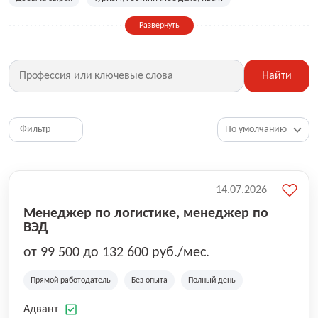
Сельское хозяйство
Дизайн, искусство, ивент
Развернуть
Бухгалтерия, финансы, инвестиции
Рабочие специальности
Фитнес, красота, спорт
Страхование
Найти
Медицина, фармацевтика
Маркетинг, PR, реклама
IT
Рестораны, кафе, общепит
Юриспруденция
HR, управление персоналом
Ритейл, продажи
Фильтр
Топ менеджмент, руководители
14.07.2026
Менеджер по логистике, менеджер по
ВЭД
от 99 500 до 132 600 руб./мес.
Прямой работодатель
Без опыта
Полный день
Адвант