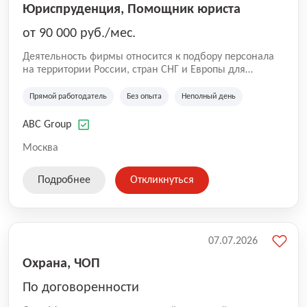
Юриспруденция, Помощник юриста
от 90 000 руб./мес.
Деятельность фирмы относится к подбору персонала
на территории России, стран СНГ и Европы для
юридических организаций, рекламе, искусству,
культуре и развлечениям, информационным
Прямой работодатель
Без опыта
Неполный день
технологиям, интернету.
ABC Group
Москва
Подробнее
Откликнуться
07.07.2026
Охрана, ЧОП
По договоренности