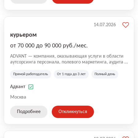
14.07.2026
курьером
от 70 000 до 90 000 руб./мес.
ADVANT — компания, оказывающая услуги в области
аутсорсинга персонала, полевого маркетинга, аудита и
сопровождения проектов для федеральных и
региональных клиентов. Мы работаем на рынке с
Прямой работодатель
От 1 года до 3 лет
Полный день
2001 года и реализуем проекты на территории России,
Казахстана и Беларуси, сотрудничая с компаниями из
Адвант
различных отраслей.
Москва
Подробнее
Откликнуться