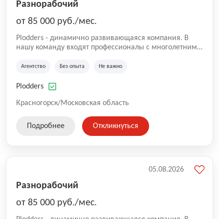
Разнорабочий
от 85 000 руб./мес.
Plodders - динамично развивающаяся компания. В
нашу команду входят профессионалы с многолетним
опытом коммерческой и операционной деятельности
на рынке аутсорсинга, а накопленный опыт позволяют
Агентство
Без опыта
Не важно
нам быть уверенными в надлежащем качестве
оказываемых услуг.
Plodders
Красногорск/Московская область
Подробнее
Откликнуться
05.08.2026
Разнорабочий
от 85 000 руб./мес.