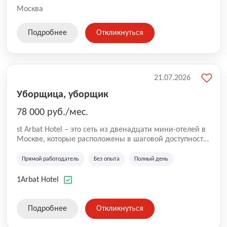
Москва
Подробнее
Откликнуться
21.07.2026
Уборщица, уборщик
78 000 руб./мес.
st Arbat Hotel – это сеть из двенадцати мини-отелей в
Москве, которые расположены в шаговой доступности
от метро Шоссе Энтузиастов, Авиамоторная,
Семеновская, Измайловская, Ботанический сад,
Прямой работодатель
Без опыта
Полный день
Чистые Пруды, Каширская, Таганская и
Академическая, Фрунзенская, Профсоюзная и
1Arbat Hotel
Тушинская. Все отели имеют рейтинг 8+ по оценкам
гостей booking.com
Подробнее
Откликнуться