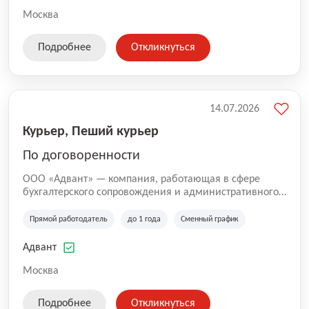
Москва
Подробнее
Откликнуться
14.07.2026
Курьер, Пеший курьер
По договоренности
ООО «Адвант» — компания, работающая в сфере
бухгалтерского сопровождения и административного
обслуживания бизнеса с 1996 года. Организация
зарегистрирована в Санкт-Петербурге и
Прямой работодатель
до 1 года
Сменный график
специализируется на оказании услуг для юридических
лиц и коммерческих организаций.
Адвант
Москва
Подробнее
Откликнуться