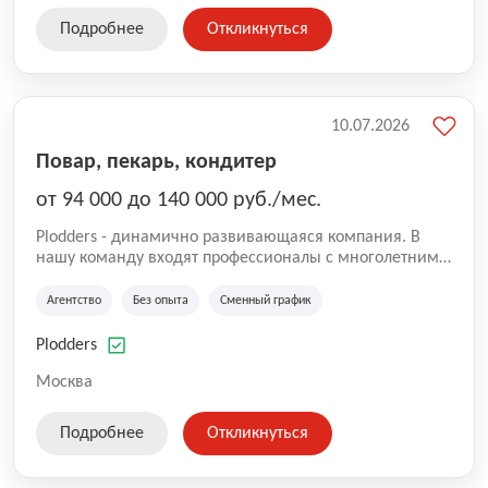
Подробнее
Откликнуться
10.07.2026
Повар, пекарь, кондитер
от 94 000 до 140 000 руб./мес.
Plodders - динамично развивающаяся компания. В
нашу команду входят профессионалы с многолетним
опытом коммерческой и операционной деятельности
на рынке аутсорсинга, а накопленный опыт позволяют
Агентство
Без опыта
Сменный график
нам быть уверенными в надлежащем качестве
оказываемых услуг.
Plodders
Москва
Подробнее
Откликнуться