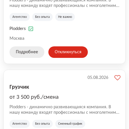
Plodders - динамично развивающаяся компания. В
нашу команду входят профессионалы с многолетним
опытом коммерческой и операционной деятельности
на рынке аутсорсинга, а накопленный опыт позволяют
Агентство
Без опыта
Не важно
нам быть уверенными в надлежащем качестве
оказываемых услуг.
Plodders
Москва
Подробнее
Откликнуться
05.08.2026
Грузчик
от 3 500 руб./смена
Plodders - динамично развивающаяся компания. В
нашу команду входят профессионалы с многолетним
опытом коммерческой и операционной деятельности
на рынке аутсорсинга, а накопленный опыт позволяют
Агентство
Без опыта
Сменный график