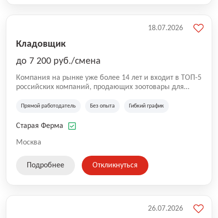
18.07.2026
Кладовщик
до 7 200 руб./смена
Компания на рынке уже более 14 лет и входит в ТОП-5
российских компаний, продающих зоотовары для
домашних животных. Помимо онлайн-магазина,
компания владеет 5 розничными магазинами, а также
Прямой работодатель
Без опыта
Гибкий график
представлена на всех крупнейших маркетплейсах
России (Wildberries, Ozon, Яндекс. Маркет и
Старая Ферма
СберМегаМаркет). «Старая ферма» специализируется
на глобальной доставке товаров по всей территории
Москва
России и за ее пределами. У компании более 18 000
SKU, премиальные бренды кормов и собственные
Подробнее
Откликнуться
СТМ.
26.07.2026