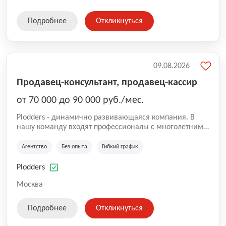
Подробнее
Откликнуться
09.08.2026
Продавец-консультант, продавец-кассир
от 70 000 до 90 000 руб./мес.
Plodders - динамично развивающаяся компания. В
нашу команду входят профессионалы с многолетним
опытом коммерческой и операционной деятельности
на рынке аутсорсинга, а накопленный опыт позволяют
Агентство
Без опыта
Гибкий график
нам быть уверенными в надлежащем качестве
оказываемых услуг.
Plodders
Москва
Подробнее
Откликнуться