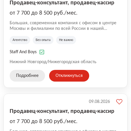
Продавец-консультант, продавец-кассир
от 7 700 до 8 500 руб./мес.
Большая, современная компания с офисом в центре
Москвы и филиалами по всей России в нашей
команде более 5000 человек. Основное направление
Аутстаффинг и Аутсорсинг персонала. В компании
Агентство
Без опыта
Не важно
работают специалисты с опытом, так же есть
вакансии, где не требуется опыт. Оставляйте заявку
Staff And Boys
для сотрудничества и чтобы стать коллегами!
Нижний Новгород/Нижегородская область
Подробнее
Откликнуться
09.08.2026
Продавец-консультант, продавец-кассир
от 7 700 до 8 500 руб./мес.