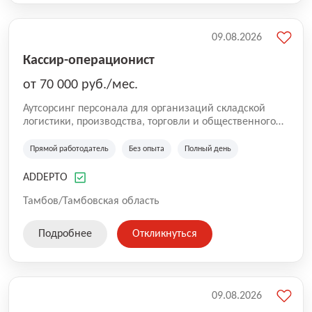
09.08.2026
Кассир-операционист
от 70 000 руб./мес.
Аутсорсинг персонала для организаций складской
логистики, производства, торговли и общественного
питания. Мы оказываем услуги по предоставлению
персонала в России. Наша компания успешно трудится
Прямой работодатель
Без опыта
Полный день
на рынке с 2016 года. Самая главная цель для нас —
собрать качественную команду. Работа без опыта,
ADDEPTO
грузчики, комплектовщики, кладовщики, ртз, водитель
штабелера, вахта, работа с проживанием, сотрудник
Тамбов/Тамбовская область
склада, сотрудник магазина, работник склада, работа
для мужчин, работа для женщин.
Подробнее
Откликнуться
09.08.2026