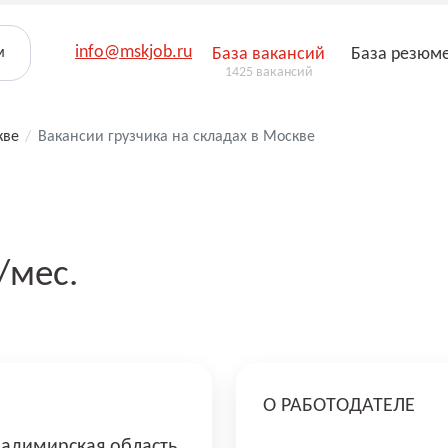
info@mskjob.ru
м
База вакансий
База резюм
1425 вакансий
кве
/
Вакансии грузчика на складах в Москве
/мес.
О РАБОТОДАТЕЛЕ
адимирская область