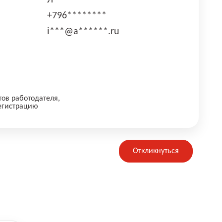
Л****
+796********
i***@a******.ru
тов работодателя,
егистрацию
Откликнуться