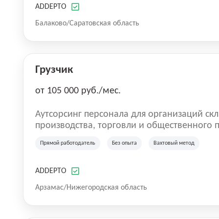
водитель штабелера, вахта, работа с прож
ADDEPTO
сотрудник магазина, работник склада, раб
Балаково/Саратовская область
женщин.
Грузчик
от 105 000 руб./мес.
Аутсорсинг персонала для организаций скл
производства, торговли и общественного питания. Мы оказы
по предоставлению персонала в России. Н
Прямой работодатель
Без опыта
Вахтовый метод
на рынке с 2016 года. Самая главная цель 
команду. Работа без опыта, грузчики, комплектовщики, кладовщики, ртз,
водитель штабелера, вахта, работа с прож
ADDEPTO
сотрудник магазина, работник склада, раб
Арзамас/Нижегородская область
женщин.