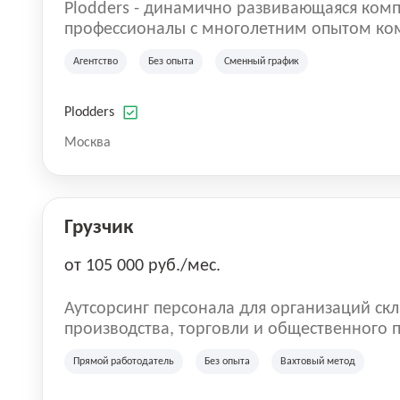
Plodders - динамично развивающаяся комп
профессионалы с многолетним опытом ко
деятельности на рынке аутсорсинга, а на
Агентство
Без опыта
Сменный график
быть уверенными в надлежащем качестве 
Plodders
Москва
Грузчик
от 105 000 руб./мес.
Аутсорсинг персонала для организаций скл
производства, торговли и общественного питания. Мы оказы
по предоставлению персонала в России. Н
Прямой работодатель
Без опыта
Вахтовый метод
на рынке с 2016 года. Самая главная цель 
команду. Работа без опыта, грузчики, комплектовщики, кладовщики, ртз,