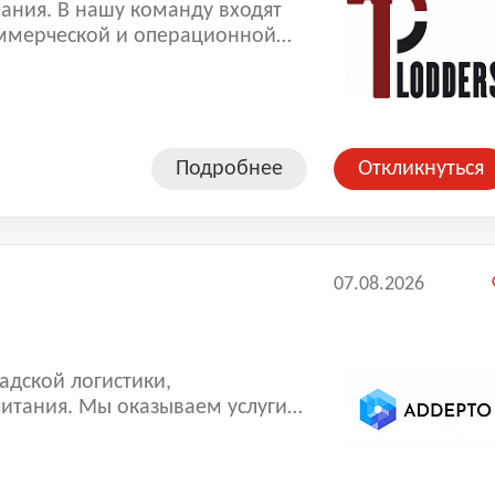
ания. В нашу команду входят
ммерческой и операционной
копленный опыт позволяют нам
оказываемых услуг.
Подробнее
Откликнуться
07.08.2026
адской логистики,
ваем услуги
аша компания успешно трудится
для нас — собрать качественную