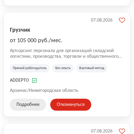
07.08.2026
Грузчик
от 105 000 руб./мес.
Аутсорсинг персонала для организаций складской
логистики, производства, торговли и общественного
питания. Мы оказываем услуги по предоставлению
персонала в России. Наша компания успешно трудится
Прямой работодатель
Без опыта
Вахтовый метод
на рынке с 2016 года. Самая главная цель для нас —
собрать качественную команду. Работа без опыта,
ADDEPTO
грузчики, комплектовщики, кладовщики, ртз, водитель
штабелера, вахта, работа с проживанием, сотрудник
Арзамас/Нижегородская область
склада, сотрудник магазина, работник склада, работа
для мужчин, работа для женщин.
Подробнее
Откликнуться
07.08.2026