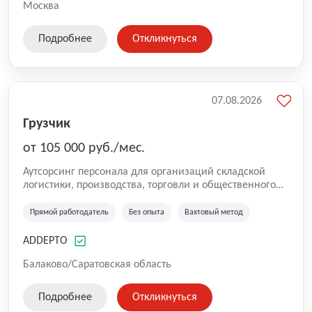
Москва
Подробнее
Откликнуться
07.08.2026
Грузчик
от 105 000 руб./мес.
Аутсорсинг персонала для организаций складской
логистики, производства, торговли и общественного
питания. Мы оказываем услуги по предоставлению
персонала в России. Наша компания успешно трудится
Прямой работодатель
Без опыта
Вахтовый метод
на рынке с 2016 года. Самая главная цель для нас —
собрать качественную команду. Работа без опыта,
ADDEPTO
грузчики, комплектовщики, кладовщики, ртз, водитель
штабелера, вахта, работа с проживанием, сотрудник
Балаково/Саратовская область
склада, сотрудник магазина, работник склада, работа
для мужчин, работа для женщин.
Подробнее
Откликнуться