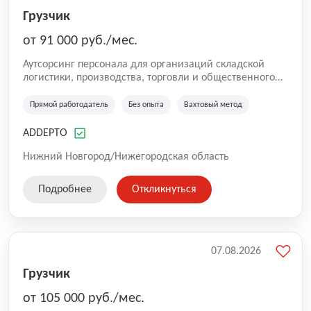
Грузчик
от 91 000 руб./мес.
Аутсорсинг персонала для организаций складской
логистики, производства, торговли и общественного
питания. Мы оказываем услуги по предоставлению
персонала в России. Наша компания успешно трудится
Прямой работодатель
Без опыта
Вахтовый метод
на рынке с 2016 года. Самая главная цель для нас —
собрать качественную команду. Работа без опыта,
ADDEPTO
грузчики, комплектовщики, кладовщики, ртз, водитель
штабелера, вахта, работа с проживанием, сотрудник
Нижний Новгород/Нижегородская область
склада, сотрудник магазина, работник склада, работа
для мужчин, работа для женщин.
Подробнее
Откликнуться
07.08.2026
Грузчик
от 105 000 руб./мес.