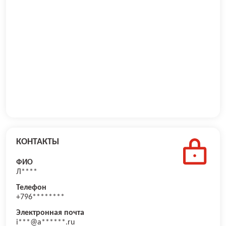
КОНТАКТЫ
ФИО
Л****
Телефон
+796********
Электронная почта
i***@a******.ru