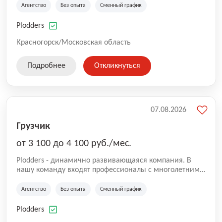
на рынке аутсорсинга, а накопленный опыт позволяют
Агентство
Без опыта
Сменный график
нам быть уверенными в надлежащем качестве
оказываемых услуг.
Plodders
Красногорск/Московская область
Подробнее
Откликнуться
07.08.2026
Грузчик
от 3 100 до 4 100 руб./мес.
Plodders - динамично развивающаяся компания. В
нашу команду входят профессионалы с многолетним
опытом коммерческой и операционной деятельности
на рынке аутсорсинга, а накопленный опыт позволяют
Агентство
Без опыта
Сменный график
нам быть уверенными в надлежащем качестве
оказываемых услуг.
Plodders