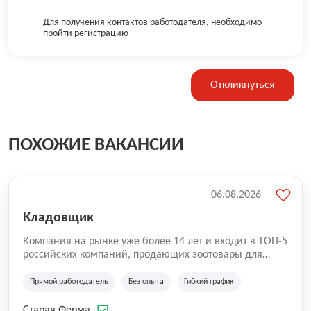
Для получения контактов работодателя, необходимо
пройти регистрацию
Откликнуться
ПОХОЖИЕ ВАКАНСИИ
06.08.2026
Кладовщик
Компания на рынке уже более 14 лет и входит в ТОП-5
российских компаний, продающих зоотовары для
домашних животных. Помимо онлайн-магазина,
компания владеет 5 розничными магазинами, а также
Прямой работодатель
Без опыта
Гибкий график
представлена на всех крупнейших маркетплейсах
России (Wildberries, Ozon, Яндекс. Маркет и
Старая Ферма