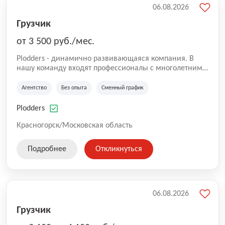
06.08.2026
Грузчик
от 3 500 руб./мес.
Plodders - динамично развивающаяся компания. В
нашу команду входят профессионалы с многолетним
опытом коммерческой и операционной деятельности
на рынке аутсорсинга, а накопленный опыт позволяют
Агентство
Без опыта
Сменный график
нам быть уверенными в надлежащем качестве
оказываемых услуг.
Plodders
Красногорск/Московская область
Подробнее
Откликнуться
06.08.2026
Грузчик