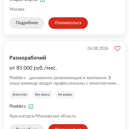
СберМегаМаркет). «Старая ферма» специализируется
на глобальной доставке товаров по всей территории
Москва
России и за ее пределами. У компании более 18 000
SKU, премиальные бренды кормов и собственные
Подробнее
Откликнуться
СТМ.
06.08.2026
Разнорабочий
от 85 000 руб./мес.
Plodders - динамично развивающаяся компания. В
нашу команду входят профессионалы с многолетним
опытом коммерческой и операционной деятельности
на рынке аутсорсинга, а накопленный опыт позволяют
Агентство
Без опыта
Не важно
нам быть уверенными в надлежащем качестве
оказываемых услуг.
Plodders
Красногорск/Московская область