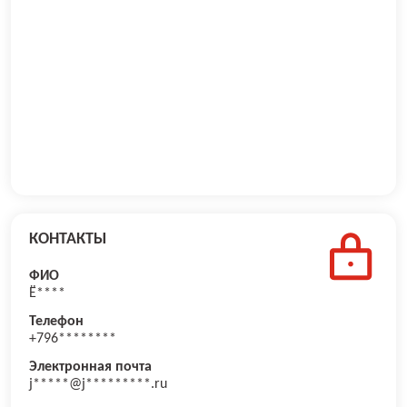
КОНТАКТЫ
ФИО
Ё****
Телефон
+796********
Электронная почта
j*****@j*********.ru