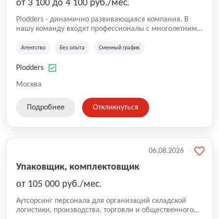
от 3 100 до 4 100 руб./мес.
Plodders - динамично развивающаяся компания. В
нашу команду входят профессионалы с многолетним
опытом коммерческой и операционной деятельности
на рынке аутсорсинга, а накопленный опыт позволяют
Агентство
Без опыта
Сменный график
нам быть уверенными в надлежащем качестве
оказываемых услуг.
Plodders
Москва
Подробнее
Откликнуться
06.08.2026
Упаковщик, комплектовщик
от 105 000 руб./мес.
Аутсорсинг персонала для организаций складской
логистики, производства, торговли и общественного