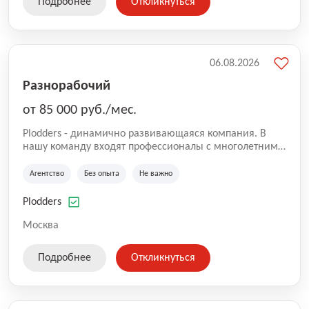
Подробнее
Откликнуться
06.08.2026
Разнорабочий
от 85 000 руб./мес.
Plodders - динамично развивающаяся компания. В
нашу команду входят профессионалы с многолетним
опытом коммерческой и операционной деятельности
на рынке аутсорсинга, а накопленный опыт позволяют
Агентство
Без опыта
Не важно
нам быть уверенными в надлежащем качестве
оказываемых услуг.
Plodders
Москва
Подробнее
Откликнуться