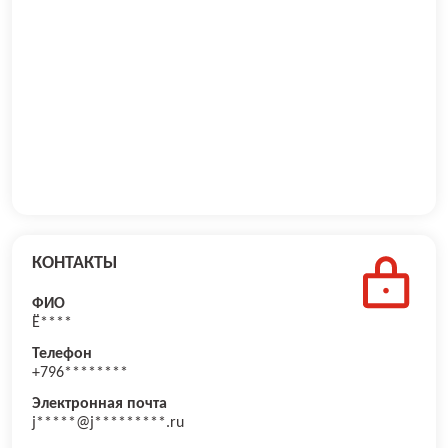
КОНТАКТЫ
ФИО
Ё****
Телефон
+796********
Электронная почта
j*****@j*********.ru