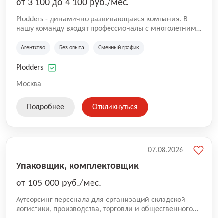
от 3 100 до 4 100 руб./мес.
Plodders - динамично развивающаяся компания. В
нашу команду входят профессионалы с многолетним
опытом коммерческой и операционной деятельности
на рынке аутсорсинга, а накопленный опыт позволяют
Агентство
Без опыта
Сменный график
нам быть уверенными в надлежащем качестве
оказываемых услуг.
Plodders
Москва
Подробнее
Откликнуться
07.08.2026
Упаковщик, комплектовщик
от 105 000 руб./мес.
Аутсорсинг персонала для организаций складской
логистики, производства, торговли и общественного