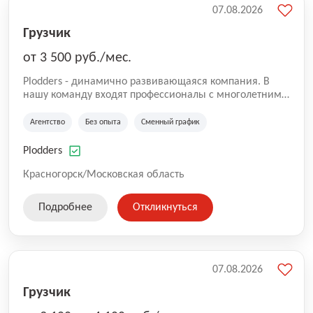
07.08.2026
Грузчик
от 3 500 руб./мес.
Plodders - динамично развивающаяся компания. В
нашу команду входят профессионалы с многолетним
опытом коммерческой и операционной деятельности
на рынке аутсорсинга, а накопленный опыт позволяют
Агентство
Без опыта
Сменный график
нам быть уверенными в надлежащем качестве
оказываемых услуг.
Plodders
Красногорск/Московская область
Подробнее
Откликнуться
07.08.2026
Грузчик