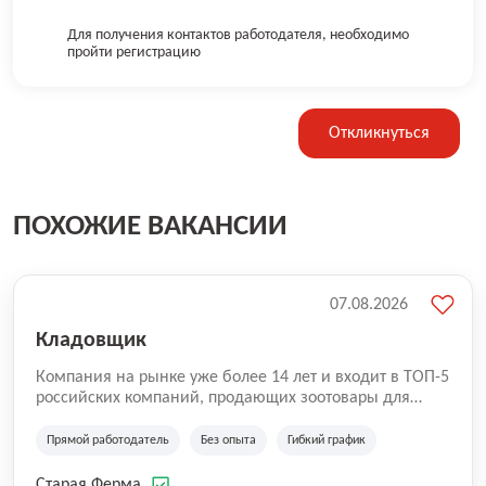
Для получения контактов работодателя, необходимо
пройти регистрацию
Откликнуться
ПОХОЖИЕ ВАКАНСИИ
07.08.2026
Кладовщик
Компания на рынке уже более 14 лет и входит в ТОП-5
российских компаний, продающих зоотовары для
домашних животных. Помимо онлайн-магазина,
компания владеет 5 розничными магазинами, а также
Прямой работодатель
Без опыта
Гибкий график
представлена на всех крупнейших маркетплейсах
России (Wildberries, Ozon, Яндекс. Маркет и
Старая Ферма