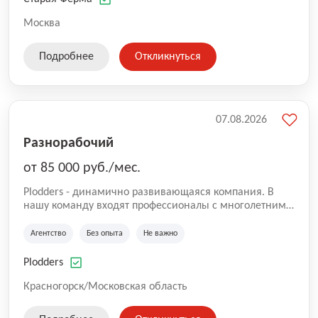
СберМегаМаркет). «Старая ферма» специализируется
на глобальной доставке товаров по всей территории
Москва
России и за ее пределами. У компании более 18 000
SKU, премиальные бренды кормов и собственные
Подробнее
Откликнуться
СТМ.
07.08.2026
Разнорабочий
от 85 000 руб./мес.
Plodders - динамично развивающаяся компания. В
нашу команду входят профессионалы с многолетним
опытом коммерческой и операционной деятельности
на рынке аутсорсинга, а накопленный опыт позволяют
Агентство
Без опыта
Не важно
нам быть уверенными в надлежащем качестве
оказываемых услуг.
Plodders
Красногорск/Московская область