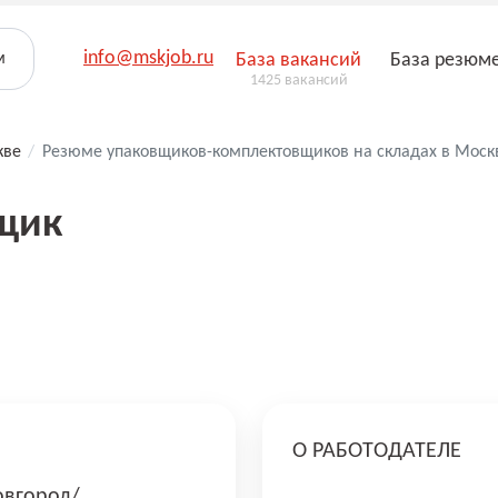
info@mskjob.ru
м
База вакансий
База резюм
1425 вакансий
кве
/
Резюме упаковщиков-комплектовщиков на складах в Моск
щик
О РАБОТОДАТЕЛЕ
вгород/