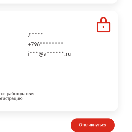
Л****
+796********
i***@a******.ru
тов работодателя,
егистрацию
Откликнуться