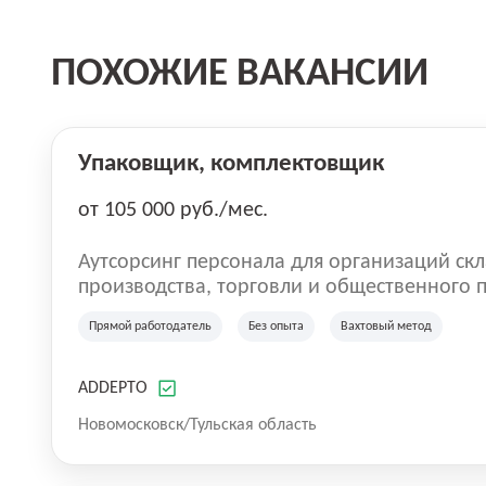
ПОХОЖИЕ ВАКАНСИИ
Упаковщик, комплектовщик
от 105 000 руб./мес.
Аутсорсинг персонала для организаций скл
производства, торговли и общественного питания. Мы оказы
по предоставлению персонала в России. Н
Прямой работодатель
Без опыта
Вахтовый метод
на рынке с 2016 года. Самая главная цель 
команду. Работа без опыта, грузчики, комплектовщики, кладовщики, ртз,
водитель штабелера, вахта, работа с прож
ADDEPTO
сотрудник магазина, работник склада, раб
Новомосковск/Тульская область
женщин.