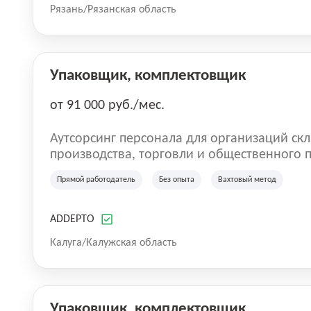
сотрудник магазина, работник склада, раб
Рязань/Рязанская область
женщин.
Упаковщик, комплектовщик
от 91 000 руб./мес.
Аутсорсинг персонала для организаций скл
производства, торговли и общественного питания. Мы оказы
по предоставлению персонала в России. Н
Прямой работодатель
Без опыта
Вахтовый метод
на рынке с 2016 года. Самая главная цель 
команду. Работа без опыта, грузчики, комплектовщики, кладовщики, ртз,
водитель штабелера, вахта, работа с прож
ADDEPTO
сотрудник магазина, работник склада, раб
Калуга/Калужская область
женщин.
Упаковщик, комплектовщик