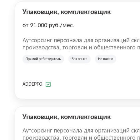
Упаковщик, комплектовщик
от 91 000 руб./мес.
Аутсорсинг персонала для организаций скл
производства, торговли и общественного питания. Мы оказы
по предоставлению персонала в России. Н
Прямой работодатель
Без опыта
Не важно
на рынке с 2016 года. Самая главная цель 
команду. Работа без опыта, грузчики, комплектовщики, кладовщики, ртз,
водитель штабелера, вахта, работа с прож
сотрудник магазина, работник склада, раб
ADDEPTO
женщин.
Упаковщик, комплектовщик
Аутсорсинг персонала для организаций скл
производства, торговли и общественного питания. Мы оказы