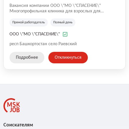
Вакансия компании ООО \"МО \"СПАСЕНИЕ\"
Многопрофильная клиника для взрослых для
оказания медицинских услуг высокого уровня,
профилактики, диагностики и лечения широкого
Прямой работодатель
Полный день
перечня заболеваний.
ООО \"МО \"СПАСЕНИЕ\"
респ Башкортостан село Раевский
Подробнее
Откликнуться
Соискателям