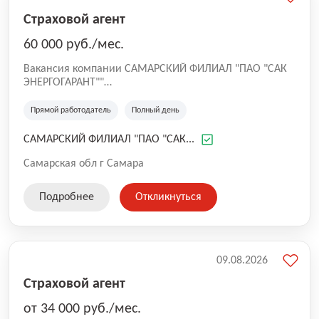
Страховой агент
60 000 руб./мес.
Вакансия компании САМАРСКИЙ ФИЛИАЛ "ПАО "САК
ЭНЕРГОГАРАНТ""
ПАО "САК "ЭНЕРГОГАРАНТ" успешно работает на
российском страховом рынке с 1992 года. На
Прямой работодатель
Полный день
сегодняшний день региональная структура компании
включает в себя более 250 представительств,
САМАРСКИЙ ФИЛИАЛ "ПАО "САК...
расположенных во всех регионах России.
Деятельность компании направлена на обеспечение
Самарская обл г Самара
квалифицированной страховой защиты для
физических и юридических лиц.
Подробнее
Откликнуться
09.08.2026
Страховой агент
от 34 000 руб./мес.