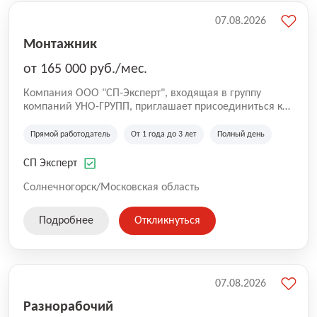
07.08.2026
Монтажник
от 165 000 руб./мес.
Компания ООО "СП-Эксперт", входящая в группу
компаний УНО-ГРУПП, приглашает присоединиться к
нашей команде на производственную площадку! Мы
работаем на рынке с 2005 года и оказываем комплекс
Прямой работодатель
От 1 года до 3 лет
Полный день
услуг по проектированию и строительству капитальных
зданий из гибридных модульных блоков свободной
СП Эксперт
планировки, используя современную технологию
гибридно-модульного строительства.
Солнечногорск/Московская область
Подробнее
Откликнуться
07.08.2026
Разнорабочий