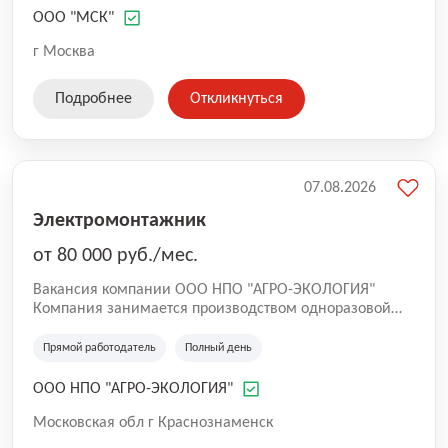
мусор от слома и разборки зданий; - КГМ
ООО "МСК"
(крупногабаритный мусор); - вторсырье (стеклобой,
ПЭТ, ПВХ, металлолом и др.); - порубочные остатки; -
г Москва
уборка и вывоз снега с погрузкой. Мы работаем в
Москве и Московской области и наш автопарк
Подробнее
Откликнуться
включает более 100 единиц специализированной
техники: бункеровозы МАЗ, КАМАЗ; мультилифты.
07.08.2026
Электромонтажник
от 80 000 руб./мес.
Вакансия компании ООО НПО "АГРО-ЭКОЛОГИЯ"
Компания занимается производством одноразовой
упаковки из вспененного полистирола, таких как
яичные лотки, лотки "Доширак", ланч-боксы, работает
Прямой работодатель
Полный день
с 2003 года. Производство находится снаружи города,
пропуск в Краснознаменск не требуется.
ООО НПО "АГРО-ЭКОЛОГИЯ"
Московская обл г Краснознаменск