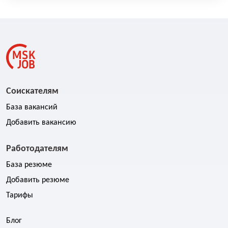
богатым опытом и профессиональными навыками в
различных сферах строительных и отделочных работ.
Мы работаем системно и организованно, уделяя
особое внимание технологической дисциплине и
организации процессов на объекте. Наша цель -
обеспечить клиентам максимальный комфорт и
удовлетворение от выполненных работ, предлагая
индивидуальный подход к каждому проекту и высокое
качество услуг.
Соискателям
База вакансий
Добавить вакансию
Работодателям
База резюме
Добавить резюме
Тарифы
Блог