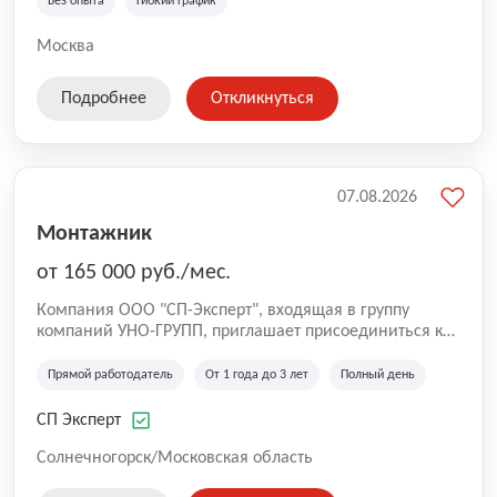
Без опыта
Гибкий график
Москва
Подробнее
Откликнуться
07.08.2026
Монтажник
от 165 000 руб./мес.
Компания ООО "СП-Эксперт", входящая в группу
компаний УНО-ГРУПП, приглашает присоединиться к
нашей команде на производственную площадку! Мы
работаем на рынке с 2005 года и оказываем комплекс
Прямой работодатель
От 1 года до 3 лет
Полный день
услуг по проектированию и строительству капитальных
зданий из гибридных модульных блоков свободной
СП Эксперт
планировки, используя современную технологию
гибридно-модульного строительства.
Солнечногорск/Московская область