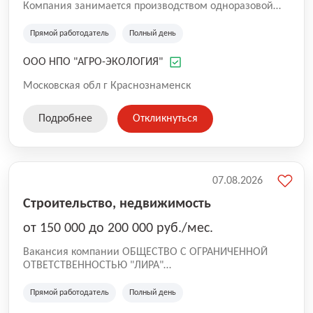
Компания занимается производством одноразовой
упаковки из вспененного полистирола, таких как
яичные лотки, лотки "Доширак", ланч-боксы, работает
Прямой работодатель
Полный день
с 2003 года. Производство находится снаружи города,
пропуск в Краснознаменск не требуется.
ООО НПО "АГРО-ЭКОЛОГИЯ"
Московская обл г Краснознаменск
Подробнее
Откликнуться
07.08.2026
Строительство, недвижимость
от 150 000 до 200 000 руб./мес.
Вакансия компании ОБЩЕСТВО С ОГРАНИЧЕННОЙ
ОТВЕТСТВЕННОСТЬЮ "ЛИРА"
G24 Концепт - динамично развивающаяся компания,
специализирующаяся на реализации ремонтов
Прямой работодатель
Полный день
квартир под ключ в комфортном и бизнес сегментах.