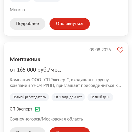
Москва
Подробнее
Откликнуться
09.08.2026
Монтажник
от 165 000 руб./мес.
Компания ООО "СП-Эксперт", входящая в группу
компаний УНО-ГРУПП, приглашает присоединиться к
нашей команде на производственную площадку! Мы
работаем на рынке с 2005 года и оказываем комплекс
Прямой работодатель
От 1 года до 3 лет
Полный день
услуг по проектированию и строительству капитальных
зданий из гибридных модульных блоков свободной
СП Эксперт
планировки, используя современную технологию
гибридно-модульного строительства.
Солнечногорск/Московская область