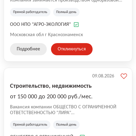
Компания занимается производством одноразовой
упаковки из вспененного полистирола, таких как
яичные лотки, лотки "Доширак", ланч-боксы, работает
Прямой работодатель
Полный день
с 2003 года. Производство находится снаружи города,
пропуск в Краснознаменск не требуется.
ООО НПО "АГРО-ЭКОЛОГИЯ"
Московская обл г Краснознаменск
Подробнее
Откликнуться
09.08.2026
Строительство, недвижимость
от 150 000 до 200 000 руб./мес.
Вакансия компании ОБЩЕСТВО С ОГРАНИЧЕННОЙ
ОТВЕТСТВЕННОСТЬЮ "ЛИРА"
G24 Концепт - динамично развивающаяся компания,
специализирующаяся на реализации ремонтов
Прямой работодатель
Полный день
квартир под ключ в комфортном и бизнес сегментах.