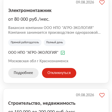
09.08.2026
За последние годы по проектам, разработанным
специалистами проектного института на основе
Электромонтажник
лучших отечественных и зарубежных ноу-хау,
построен и введен в действие целый ряд
от 80 000 руб./мес.
современных промышленных предприятий и
общественных зданий, успешно решена проблема
Вакансия компании ООО НПО "АГРО-ЭКОЛОГИЯ"
создания отечественных «чистых помещений» со
Компания занимается производством одноразовой
специальными параметрами для обеспечения
упаковки из вспененного полистирола, таких как
производства изделий электронной, авиационной,
яичные лотки, лотки "Доширак", ланч-боксы, работает
Прямой работодатель
Полный день
химической и других отраслей промышленности.
с 2003 года. Производство находится снаружи города,
пропуск в Краснознаменск не требуется.
ООО НПО "АГРО-ЭКОЛОГИЯ"
Московская обл г Краснознаменск
Подробнее
Откликнуться
09.08.2026
Строительство, недвижимость