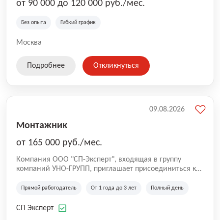
от 90 000 до 120 000 руб./мес.
Без опыта
Гибкий график
Москва
Подробнее
Откликнуться
09.08.2026
Монтажник
от 165 000 руб./мес.
Компания ООО "СП-Эксперт", входящая в группу
компаний УНО-ГРУПП, приглашает присоединиться к
нашей команде на производственную площадку! Мы
работаем на рынке с 2005 года и оказываем комплекс
Прямой работодатель
От 1 года до 3 лет
Полный день
услуг по проектированию и строительству капитальных
зданий из гибридных модульных блоков свободной
СП Эксперт
планировки, используя современную технологию