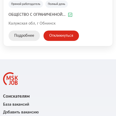
труб для водопровода и канализации, производство
Прямой работодатель
Полный день
товаров народного потребления из пластика.
ОБЩЕСТВО С ОГРАНИЧЕННОЙ...
Калужская обл, г Обнинск
Подробнее
Откликнуться
Соискателям
База вакансий
Добавить вакансию