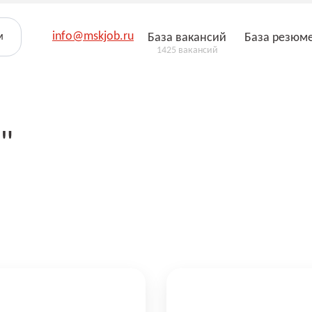
info@mskjob.ru
м
База вакансий
База резюм
1425 вакансий
"