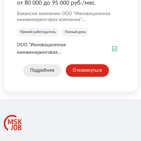
от 80 000 до 95 000 руб./мес.
Вакансия компании ООО "Инновационная
иинжиниринговая компания"
"ИННОВАЦИОННАЯ ИНЖИНИРИНГОВАЯ
КОМПАНИЯ" в течение 14 лет успешно
Прямой работодатель
Полный день
занимается комплексным эксплуатационным
обслуживанием объектов коммерческой
ООО "Инновационная
недвижимости на территории Пермского края
иинжиниринговая...
и Удмуртской Республики. В связи с
увеличение объемов работ открыт набор
сотрудников на должность "Техник по
Подробнее
Откликнуться
эксплуатации зданий" в г. Перми.