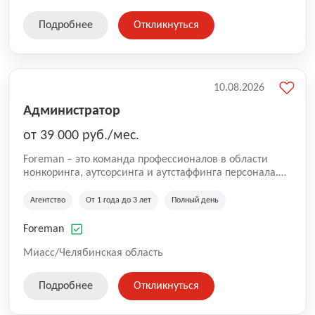
то все равно можете прислать свое резюме и мы
свяжемся с вами в ближайшее время.
Подробнее
Откликнуться
10.08.2026
Администратор
от 39 000 руб./мес.
Foreman – это команда профессионалов в области
нонкоринга, аутсорсинга и аутстаффинга персонала.
Мы помогаем Компаниям и их Руководителям
реализовывать проекты любой сложности, в которых
Агентство
От 1 года до 3 лет
Полный день
задействованы люди, и тем самым достигать нового
уровня роста и развития по всей России. В работе
Foreman
нашей компании постоянно находится множество
вакансий. Если вы не нашли подходящую вакансию,
Миасс/Челябинская область
то все равно можете прислать свое резюме и мы
свяжемся с вами в ближайшее время.
Подробнее
Откликнуться