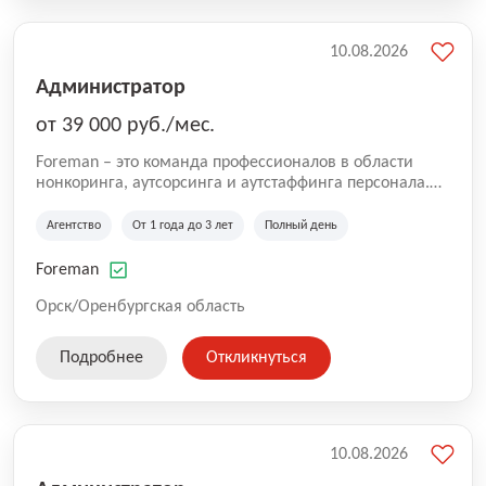
10.08.2026
Администратор
от 39 000 руб./мес.
Foreman – это команда профессионалов в области
нонкоринга, аутсорсинга и аутстаффинга персонала.
Мы помогаем Компаниям и их Руководителям
реализовывать проекты любой сложности, в которых
Агентство
От 1 года до 3 лет
Полный день
задействованы люди, и тем самым достигать нового
уровня роста и развития по всей России. В работе
Foreman
нашей компании постоянно находится множество
вакансий. Если вы не нашли подходящую вакансию,
Орск/Оренбургская область
то все равно можете прислать свое резюме и мы
свяжемся с вами в ближайшее время.
Подробнее
Откликнуться
10.08.2026