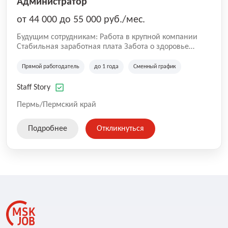
Администратор
от 44 000 до 55 000 руб./мес.
Будущим сотрудникам: Работа в крупной компании
Стабильная заработная плата Забота о здоровье
сотрудников Работа с профессионалами своего дела
Возможность профессионального и карьерного роста
Прямой работодатель
до 1 года
Сменный график
Мы продолжаем расти, делая работу команды Staff
Story удобнее, открывая возможности для постоянного
Staff Story
развития сотрудников.
Пермь/Пермский край
Подробнее
Откликнуться