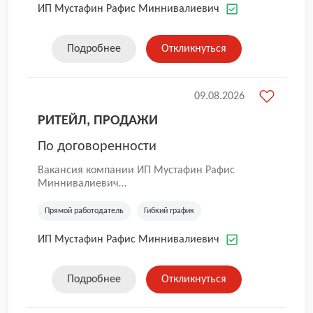
собственным недвижимым имуществом.
ИП Мустафин Рафис Миннивалиевич
История фирмы начинается с 1992 года.
Подробнее
Откликнуться
09.08.2026
РИТЕЙЛ, ПРОДАЖИ
По договоренности
Вакансия компании ИП Мустафин Рафис
Миннивалиевич
ИП Мустафин Р.М. - динамично
развивающаяся и совершенствующаяся
Прямой работодатель
Гибкий график
компания в сфере аренды и управления
собственным недвижимым имуществом.
ИП Мустафин Рафис Миннивалиевич
История фирмы начинается с 1992 года.
Подробнее
Откликнуться