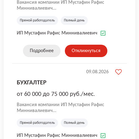
Вакансия компании ИП Мустафин Рафис
Миннивалиевич
ИП Мустафин Р.М. - динамично
развивающаяся и совершенствующаяся
Прямой работодатель
Полный день
компания в сфере аренды и управления
собственным недвижимым имуществом.
ИП Мустафин Рафис Миннивалиевич
История фирмы начинается с 1992 года.
Подробнее
Откликнуться
09.08.2026
БУХГАЛТЕР
от 60 000 до 75 000 руб./мес.
Вакансия компании ИП Мустафин Рафис
Миннивалиевич
ИП Мустафин Р.М. - динамично
развивающаяся и совершенствующаяся
Прямой работодатель
Полный день
компания в сфере аренды и управления
собственным недвижимым имуществом.
ИП Мустафин Рафис Миннивалиевич