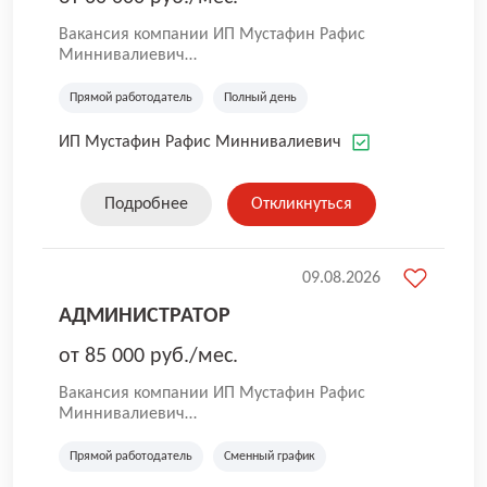
Вакансия компании ИП Мустафин Рафис
Миннивалиевич
ИП Мустафин Р.М. - динамично
развивающаяся и совершенствующаяся
Прямой работодатель
Полный день
компания в сфере аренды и управления
собственным недвижимым имуществом.
ИП Мустафин Рафис Миннивалиевич
История фирмы начинается с 1992 года.
Подробнее
Откликнуться
09.08.2026
АДМИНИСТРАТОР
от 85 000 руб./мес.
Вакансия компании ИП Мустафин Рафис
Миннивалиевич
ИП Мустафин Р.М. - динамично
развивающаяся и совершенствующаяся
Прямой работодатель
Сменный график
компания в сфере аренды и управления