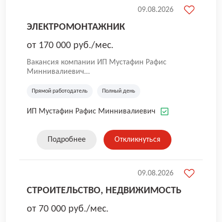
09.08.2026
ЭЛЕКТРОМОНТАЖНИК
от 170 000 руб./мес.
Вакансия компании ИП Мустафин Рафис
Миннивалиевич
ИП Мустафин Р.М. - динамично
развивающаяся и совершенствующаяся
Прямой работодатель
Полный день
компания в сфере аренды и управления
собственным недвижимым имуществом.
ИП Мустафин Рафис Миннивалиевич
История фирмы начинается с 1992 года.
Подробнее
Откликнуться
09.08.2026
СТРОИТЕЛЬСТВО, НЕДВИЖИМОСТЬ
от 70 000 руб./мес.