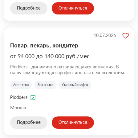
Подробнее
Откликнуться
10.07.2026
Повар, пекарь, кондитер
от 94 000 до 140 000 руб./мес.
Plodders - динамично развивающаяся компания. В
нашу команду входят профессионалы с многолетним
опытом коммерческой и операционной деятельности
на рынке аутсорсинга, а накопленный опыт позволяют
Агентство
Без опыта
Сменный график
нам быть уверенными в надлежащем качестве
оказываемых услуг.
Plodders
Москва
Подробнее
Откликнуться