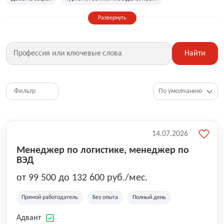
Сельское хозяйство
Дизайн, искусство, ивент
Развернуть
Бухгалтерия, финансы, инвестиции
Рабочие специальности
Фитнес, красота, спорт
Страхование
Найти
Медицина, фармацевтика
Маркетинг, PR, реклама
IT
Рестораны, кафе, общепит
Юриспруденция
HR, управление персоналом
Ритейл, продажи
Фильтр
Топ менеджмент, руководители
14.07.2026
Менеджер по логистике, менеджер по
ВЭД
от 99 500 до 132 600 руб./мес.
Прямой работодатель
Без опыта
Полный день
Адвант