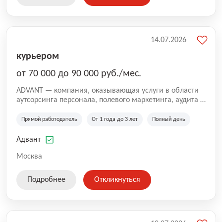
14.07.2026
курьером
от 70 000 до 90 000 руб./мес.
ADVANT — компания, оказывающая услуги в области
аутсорсинга персонала, полевого маркетинга, аудита и
сопровождения проектов для федеральных и
региональных клиентов. Мы работаем на рынке с
Прямой работодатель
От 1 года до 3 лет
Полный день
2001 года и реализуем проекты на территории России,
Казахстана и Беларуси, сотрудничая с компаниями из
Адвант
различных отраслей.
Москва
Подробнее
Откликнуться