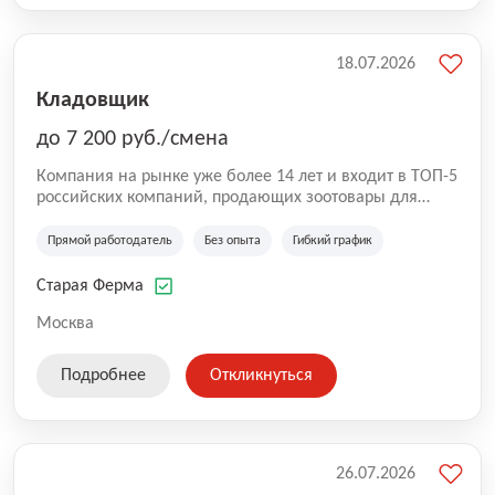
18.07.2026
Кладовщик
до 7 200 руб./смена
Компания на рынке уже более 14 лет и входит в ТОП-5
российских компаний, продающих зоотовары для
домашних животных. Помимо онлайн-магазина,
компания владеет 5 розничными магазинами, а также
Прямой работодатель
Без опыта
Гибкий график
представлена на всех крупнейших маркетплейсах
России (Wildberries, Ozon, Яндекс. Маркет и
Старая Ферма
СберМегаМаркет). «Старая ферма» специализируется
на глобальной доставке товаров по всей территории
Москва
России и за ее пределами. У компании более 18 000
SKU, премиальные бренды кормов и собственные
Подробнее
Откликнуться
СТМ.
26.07.2026