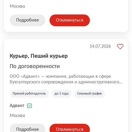
Москва
Подробнее
Откликнуться
14.07.2026
Курьер, Пеший курьер
По договоренности
ООО «Адвант» — компания, работающая в сфере
бухгалтерского сопровождения и административного
обслуживания бизнеса с 1996 года. Организация
зарегистрирована в Санкт-Петербурге и
Прямой работодатель
до 1 года
Сменный график
специализируется на оказании услуг для юридических
лиц и коммерческих организаций.
Адвант
Москва
Подробнее
Откликнуться