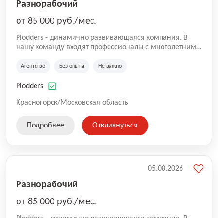
Разнорабочий
от 85 000 руб./мес.
Plodders - динамично развивающаяся компания. В
нашу команду входят профессионалы с многолетним
опытом коммерческой и операционной деятельности
на рынке аутсорсинга, а накопленный опыт позволяют
Агентство
Без опыта
Не важно
нам быть уверенными в надлежащем качестве
оказываемых услуг.
Plodders
Красногорск/Московская область
Подробнее
Откликнуться
05.08.2026
Разнорабочий
от 85 000 руб./мес.