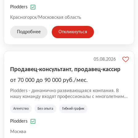
нам быть уверенными в надлежащем качестве
оказываемых услуг.
Plodders
Красногорск/Московская область
Подробнее
Откликнуться
05.08.2026
Продавец-консультант, продавец-кассир
от 70 000 до 90 000 руб./мес.
Plodders - динамично развивающаяся компания. В
нашу команду входят профессионалы с многолетним
опытом коммерческой и операционной деятельности
на рынке аутсорсинга, а накопленный опыт позволяют
Агентство
Без опыта
Гибкий график
нам быть уверенными в надлежащем качестве
оказываемых услуг.
Plodders
Москва