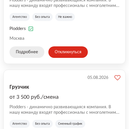
Plodders - динамично развивающаяся компания. В
нашу команду входят профессионалы с многолетним
опытом коммерческой и операционной деятельности
на рынке аутсорсинга, а накопленный опыт позволяют
Агентство
Без опыта
Не важно
нам быть уверенными в надлежащем качестве
оказываемых услуг.
Plodders
Москва
Подробнее
Откликнуться
05.08.2026
Грузчик
от 3 500 руб./смена
Plodders - динамично развивающаяся компания. В
нашу команду входят профессионалы с многолетним
опытом коммерческой и операционной деятельности
на рынке аутсорсинга, а накопленный опыт позволяют
Агентство
Без опыта
Сменный график