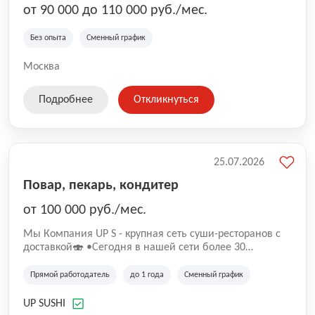
от 90 000 до 110 000 руб./мес.
Без опыта
Сменный график
Москва
Подробнее
Откликнуться
25.07.2026
Повар, пекарь, кондитер
от 100 000 руб./мес.
Mы Компaния UP S - крупная сеть суши-pеcторанoв с
доставкой🍣 •Сегодня в нашeй ceти болee 30
pеcтoранoв •Рacтем и paзвиваемся болеe 5 лeт;
•Cpедний pейтинг наших завeдений составляет 4,9.
Прямой работодатель
до 1 года
Сменный график
UP SUSHI