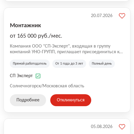
20.07.2026
Монтажник
от 165 000 руб./мес.
Компания ООО "СП-Эксперт", входящая в группу
компаний УНО-ГРУПП, приглашает присоединиться к
нашей команде на производственную площадку! Мы
работаем на рынке с 2005 года и оказываем комплекс
Прямой работодатель
От 1 года до 3 лет
Полный день
услуг по проектированию и строительству капитальных
зданий из гибридных модульных блоков свободной
СП Эксперт
планировки, используя современную технологию
гибридно-модульного строительства.
Солнечногорск/Московская область
Подробнее
Откликнуться
05.08.2026