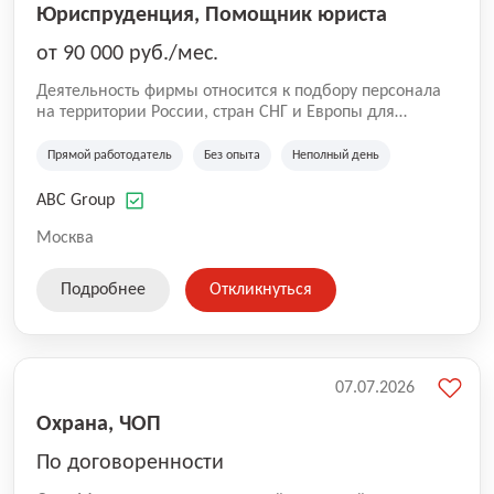
Юриспруденция, Помощник юриста
от 90 000 руб./мес.
Деятельность фирмы относится к подбору персонала
на территории России, стран СНГ и Европы для
юридических организаций, рекламе, искусству,
культуре и развлечениям, информационным
Прямой работодатель
Без опыта
Неполный день
технологиям, интернету.
ABC Group
Москва
Подробнее
Откликнуться
07.07.2026
Охрана, ЧОП
По договоренности