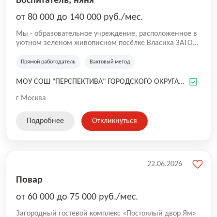
Воспитатель, няня
от 80 000 до 140 000 руб./мес.
Мы - образовательное учреждение, расположенное в
уютном зеленом живописном посёлке Власиха ЗАТО
Подмосковья. Наша цель — предоставление
качественного образования и развитие творческого
Прямой работодатель
Вахтовый метод
потенциала учащихся. Мы стремимся создать
оптимальные
МОУ СОШ "ПЕРСПЕКТИВА" ГОРОДСКОГО ОКРУГА...
г Москва
Подробнее
Откликнуться
22.06.2026
Повар
от 60 000 до 75 000 руб./мес.
Загородный гостевой комплекс «Постоялый двор Ям»