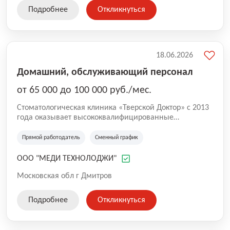
"Конаково Ривер Клаб" приглашает в свою дружную
Подробнее
Откликнуться
команду горничную.
18.06.2026
Домашний, обслуживающий персонал
от 65 000 до 100 000 руб./мес.
Стоматологическая клиника «Тверской Доктор» с 2013
года оказывает высококвалифицированные
стоматологические услуги для жителей Дмитрова и
Дубны. За это время нам удалось сформировать
Прямой работодатель
Сменный график
коллектив, состоящий полностью из высококлассных
специалистов, на вооружении у которых новейшие
ООО "МЕДИ ТЕХНОЛОДЖИ"
методы, оборудование и технологии.
Московская обл г Дмитров
Подробнее
Откликнуться