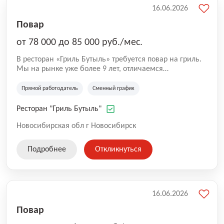
16.06.2026
Повар
от 78 000 до 85 000 руб./мес.
В ресторан «Гриль Бутыль» требуется повар на гриль.
Мы на рынке уже более 9 лет, отличаемся
стабильностью и честностью по отношению к гостям и
персоналу. Ценим и заботимся о персонале.
Прямой работодатель
Сменный график
Персонал- главная ценность. За что и наши ребята нас
любят. Наши плюсы: Никаких задержек зарплаты нет,
Ресторан "Гриль Бутыль"
получают 2 раза в месяц; Ребята все с опытом и
работают давно; Питание бесплатное; Ежемесячные
Новосибирская обл г Новосибирск
лотерея для всех сотрудников с ценными призами
Доставка в ночное время на такси.
Подробнее
Откликнуться
16.06.2026
Повар