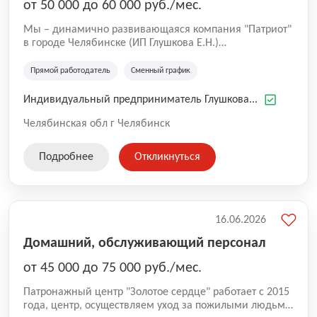
от 50 000 до 60 000 руб./мес.
Мы – динамично развивающаяся компания "Патриот"
в городе Челябинске (ИП Глушкова Е.Н.)
предоставляющая нашим гостям высокий уровень
обслуживания и разнообразие предложений. Наша
Прямой работодатель
Сменный график
команда профессионалов стремится к созданию
уникальной атмосферы и качественного сервиса, что
Индивидуальный предприниматель Глушкова...
делает нас лидерами в сфере общественного питания.
Мы стремимся к постоянному развитию и улучшению
Челябинская обл г Челябинск
наших услуг, поэтому ищем в команду ответственных
и инициативных сотрудников.
Подробнее
Откликнуться
16.06.2026
Домашний, обслуживающий персонал
от 45 000 до 75 000 руб./мес.
Патронажный центр "Золотое сердце" работает с 2015
года, центр, осуществляем уход за пожилыми людьми