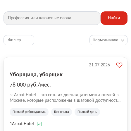
Найти
Фильтр
21.07.2026
Уборщица, уборщик
78 000 руб./мес.
st Arbat Hotel – это сеть из двенадцати мини-отелей в
Москве, которые расположены в шаговой доступности
от метро Шоссе Энтузиастов, Авиамоторная,
Семеновская, Измайловская, Ботанический сад,
Прямой работодатель
Без опыта
Полный день
Чистые Пруды, Каширская, Таганская и
Академическая, Фрунзенская, Профсоюзная и
1Arbat Hotel
Тушинская. Все отели имеют рейтинг 8+ по оценкам