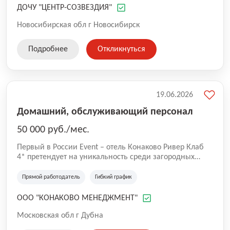
доверие к миру.
ДОЧУ "ЦЕНТР-СОЗВЕЗДИЯ"
Новосибирская обл г Новосибирск
Подробнее
Откликнуться
19.06.2026
Домашний, обслуживающий персонал
50 000 руб./мес.
Первый в России Event – отель Конаково Ривер Клаб
4* претендует на уникальность среди загородных
отелей. Преимущества в природном расположении и
возможностях для всех видов отдыха: Преимущества: -
Прямой работодатель
Гибкий график
огромная благоустроенная территория в 200 га - 7-ми
километровая береговая линия и большая вода - 5
ООО "КОНАКОВО МЕНЕДЖМЕНТ"
островов, доступных для посещения и проживания -
развитая инфраструктура и профессиональные услуги -
Московская обл г Дубна
cвыше 100 грандиозных событий в год! Event отель