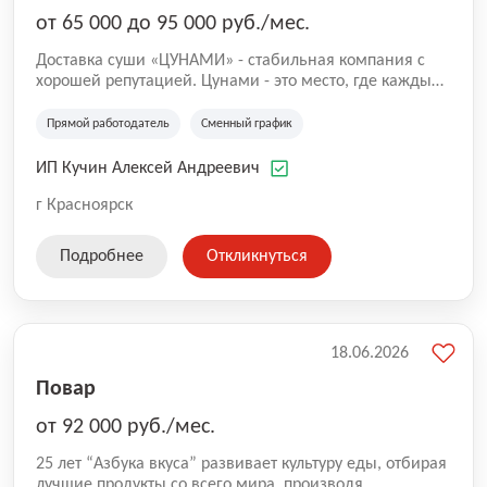
от 65 000 до 95 000 руб./мес.
Доставка суши «ЦУНАМИ» - стабильная компания с
хорошей репутацией. Цунами - это место, где каждый
может найти свое призвание, получить уникальный
опыт и знания. И мы приглашаем водителей-курьеров
Прямой работодатель
Сменный график
присоединиться к нам. доставляет вкусные роллы и
дарит хорошее настроение нашим клиентам.
ИП Кучин Алексей Андреевич
г Красноярск
Подробнее
Откликнуться
18.06.2026
Повар
от 92 000 руб./мес.
25 лет “Азбука вкуса” развивает культуру еды, отбирая
лучшие продукты со всего мира, производя