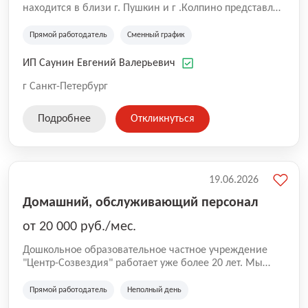
находится в близи г. Пушкин и г .Колпино представлен
гостевым домом на 28 номеров различных категорий,
кафе, «Охотничьей беседкой» с камином, летней
Прямой работодатель
Сменный график
террасой и русской баней!
ИП Саунин Евгений Валерьевич
г Санкт-Петербург
Подробнее
Откликнуться
19.06.2026
Домашний, обслуживающий персонал
от 20 000 руб./мес.
Дошкольное образовательное частное учреждение
"Центр-Созвездия" работает уже более 20 лет. Мы
помогаем детям легко перейти из привычного
близкого круга семьи в новое пространство маленьких
Прямой работодатель
Неполный день
и взрослых людей. сохранив их любознательность и