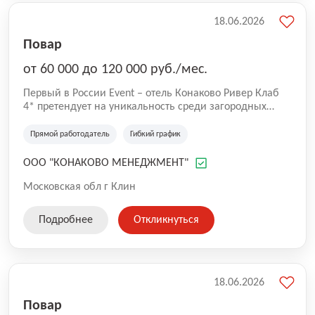
18.06.2026
Повар
от 60 000 до 120 000 руб./мес.
Первый в России Event – отель Конаково Ривер Клаб
4* претендует на уникальность среди загородных
отелей. Преимущества в природном расположении и
возможностях для всех видов отдыха: Преимущества: -
Прямой работодатель
Гибкий график
огромная благоустроенная территория в 200 га - 7-ми
километровая береговая линия и большая вода - 5
ООО "КОНАКОВО МЕНЕДЖМЕНТ"
островов, доступных для посещения и проживания -
развитая инфраструктура и профессиональные услуги -
Московская обл г Клин
cвыше 100 грандиозных событий в год! Мы ищем в
нашу команду талантливого повара , с опытом и без,
Подробнее
Откликнуться
на сменный график или на вахту. В нашем отеле вы
сможете реализовать свой творческий потенциал и
приобрести ценнейший опыт! Мы стремимся к
совершенству – работаем с качественными
продуктами, постоянно обновляем оборудование и
18.06.2026
улучшаем
Повар