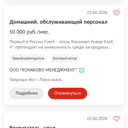
22.06.2026
Домашний, обслуживающий персонал
50 000 руб./мес.
Первый в России Event – отель Конаково Ривер Клаб
4* претендует на уникальность среди загородных
отелей. Преимущества в природном расположении и
возможностях для всех видов отдыха: Преимущества: -
Прямой работодатель
Вахтовый метод
огромная благоустроенная территория в 200 га - 7-ми
километровая береговая линия и большая вода - 5
ООО "КОНАКОВО МЕНЕДЖМЕНТ"
островов, доступных для посещения и проживания -
развитая инфраструктура и профессиональные услуги -
Тверская обл г Лихославль
cвыше 100 грандиозных событий в год! Event отель
"Конаково Ривер Клаб" приглашает в свою дружную
Подробнее
Откликнуться
команду горничную.
22.06.2026