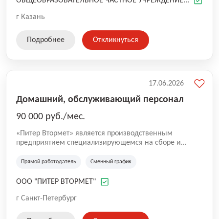
ОБЩЕОБРАЗОВАТЕЛЬНОЕ ЧАСТНОЕ УЧРЕЖДЕНИЕ...
г Казань
Подробнее
Откликнуться
17.06.2026
Домашний, обслуживающий персонал
90 000 руб./мес.
«Питер Втормет» является производственным
предприятием специализирующемся на сборе и
переработке лома черных, цветных и драгоценных
металлов, оказывает услуги по демонтажу зданий и
Прямой работодатель
Сменный график
сооружений, занимается экологическим
сопровождением деятельности промышленных
ООО "ПИТЕР ВТОРМЕТ"
предприятий с предоставлением необходимой
отчетной документации. В связи с расширением
г Санкт-Петербург
приглашаем кандидатов на должность Подсобного
рабочего.