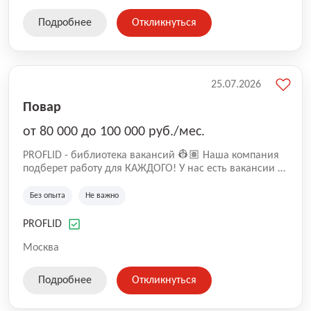
гостей booking.com
Подробнее
Откликнуться
25.07.2026
Повар
от 80 000 до 100 000 руб./мес.
PROFLID - библиотека вакансий 👷🏽 Наша компания
подберет работу для КАЖДОГО! У нас есть вакансии в
магазинах, ресторанах, на складах и производствах
🙌🏼 📍Мы готовы предложить: - Варианты работы в
Без опыта
Не важно
различных регионах страны, - Близость к дому и
комфортные рабочие часы, - Честные зарплаты в
PROFLID
объявлениях и гарантированную оплату труда, -
⁠Бонусы и премии, - Четкие инструкции и
Москва
качественную адаптацию. - ⁠Благоприятная обстановка
в коллективе и поддержка руководства.
Подробнее
Откликнуться