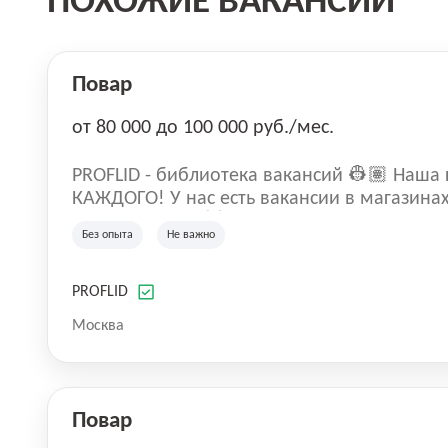
ПОХОЖИЕ ВАКАНСИИ
Повар
от 80 000 до 100 000 руб./мес.
PROFLID - библиотека вакансий 👷🏽 Наша
КАЖДОГО! У нас есть вакансии в магазинах
производствах 🙌🏼 📍Мы готовы предложить: - Варианты работы в
Без опыта
Не важно
различных регионах страны, - Близость к дому и комфортные рабочие
часы, - Честные зарплаты в объявлениях и
- ⁠Бонусы и премии, - Четкие инструкции и
PROFLID
⁠Благоприятная обстановка в коллективе и
Москва
Повар