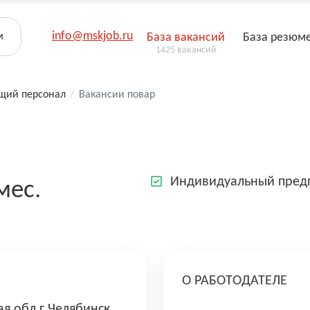
info@mskjob.ru
м
База вакансий
База резюм
1425 вакансий
щий персонал
/
Вакансии повар
Индивидуальный предп
мес.
О РАБОТОДАТЕЛЕ
я обл г Челябинск