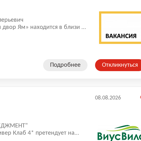
лерьевич
двор Ям» находится в близи г.
ым домом на 28 номеров
беседкой» с камином, летней
Подробнее
Откликнуться
08.08.2026
НЕДЖМЕНТ"
ивер Клаб 4* претендует на
Преимущества в природном