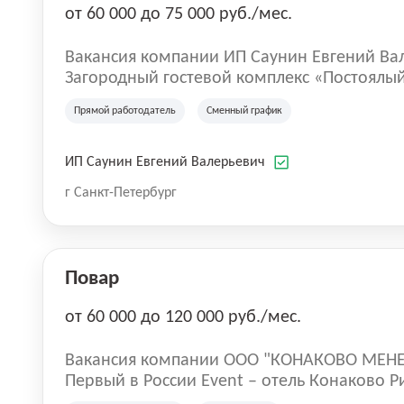
от 60 000 до 75 000 руб./мес.
Вакансия компании ИП Саунин Евгений Ва
Загородный гостевой комплекс «Постоялый 
Пушкин и г .Колпино представлен гостев
Прямой работодатель
Сменный график
различных категорий, кафе, «Охотничьей 
террасой и русской баней!
ИП Саунин Евгений Валерьевич
г Санкт-Петербург
Повар
от 60 000 до 120 000 руб./мес.
Вакансия компании ООО "КОНАКОВО МЕ
Первый в России Event – отель Конаково Р
уникальность среди загородных отелей. 