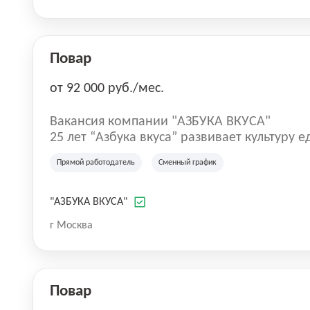
Повар
от 92 000 руб./мес.
Вакансия компании "АЗБУКА ВКУСА"
25 лет “Азбука вкуса” развивает культуру 
всего мира, производя собственную проду
Прямой работодатель
Сменный график
создавая внутри розничных магазинов луч
входит в топ-100 работодателей России и 
становимся экосистемой питания, которая 
"АЗБУКА ВКУСА"
центры и производства, разноформатные 
г Москва
энотеки, IT-компанию, e-com подразделени
Петербурге. Мы интересно живем и работа
и открываем новое.
Повар