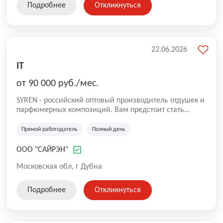
Подробнее
Откликнуться
22.06.2026
IT
от 90 000 руб./мес.
SYREN - российский оптовый производитель отдушек и
парфюмерных композиций. Вам предстоит стать
важной частью нашей команды! В связи с открытием
нового завода в особо экономической зоне Дубна,
Прямой работодатель
Полный день
открыта вакансия Рабочего (водителя вилочного
погрузчика). Если тебе интересно стоять у истоков
ООО "САЙРЭН"
создания нового продукта Инкапсуляции в сфере
парфюмерии и отдушек. Работать на качественном
Московская обл, г Дубна
оборудовании и приобретать компетенции в сферах
аналитической и коллоидной химии, то мы ждем
Подробнее
Откликнуться
именно тебя!