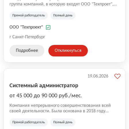
группа компаний, в которую входят ООО "Техпроет",
ООО"Современные технологии" - 17 лет на рынке,
стоим у истоков цифровизации транспортной отрасли.
Прямой работодатель
Полный день
Все эти годы мы остаемся лидерами в своей нише:
создаем высокотехнологичное программное
ООО "Техпроект"
обеспечение для общественного транспорта,
обеспечиваем цифровыми решениями крупнейших
г Санкт-Петербург
перевозчиков и операторов оплаты проезда. Участвуем
в реализации транспортных реформ, работаем в том
Подробнее
Откликнуться
числе с органами госвласти.
19.06.2026
Системный администратор
от 45 000 до 90 000 руб./мес.
Компания непрерывного совершенствования всей
своей деятельности. Была основана в 2018 году
группой специалистов с опытом работы в сфере
автоматизации больше 13 лет. Являемся
Прямой работодатель
Полный день
официальным партнером фирмы 1С. На текущий