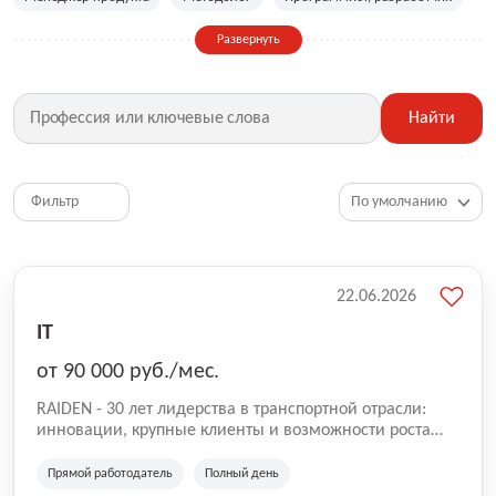
Продуктовый аналитик
Руководитель группы разработки
Развернуть
Руководитель отдела аналитики
Руководитель проектов
Сетевой инженер
Системный администратор
Найти
Системный аналитик
Системный инженер
Специалист по информационной безопасности
Специалист технической поддержки
Тестировщик
Фильтр
Технический директор
Технический писатель
BI-аналитик, аналитик данных
DevOps-инженер
22.06.2026
IT
от 90 000 руб./мес.
RAIDEN - 30 лет лидерства в транспортной отрасли:
инновации, крупные клиенты и возможности роста
для вас. Присоединяйтесь к команде
профессиональных персональных водителей и стройте
Прямой работодатель
Полный день
карьеру вместе с лидером - RAIDEN.