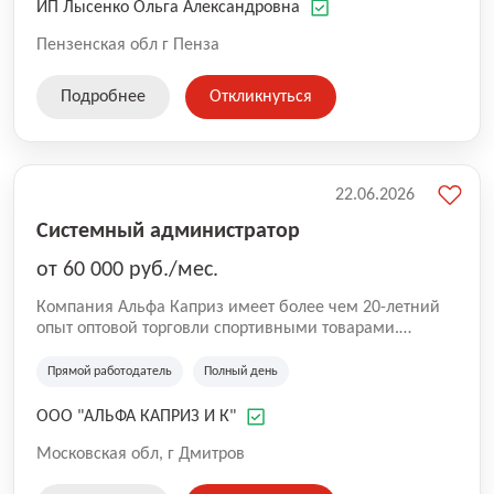
ИП Лысенко Ольга Александровна
Пензенская обл г Пенза
Подробнее
Откликнуться
22.06.2026
Системный администратор
от 60 000 руб./мес.
Компания Альфа Каприз имеет более чем 20-летний
опыт оптовой торговли спортивными товарами.
Главной задачей нашей компании является
обеспечение любителей спорта недорогой, но
Прямой работодатель
Полный день
качественной спортивной экипировкой. Все наши
товары изготавливаются проверенными фабриками-
ООО "АЛЬФА КАПРИЗ И К"
изготовителями, способными обеспечить высокое
качество по обоснованным, разумным ценам.
Московская обл, г Дмитров