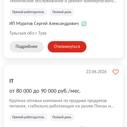
Техническое обслуживание и ремонт коммерческого
транспорта и легковых автомобилей. Ремонт
топливной аппаратуры дизельных двигателей.
Прямой работодатель
Полный день
ИП Муратов Сергей Александрович
Тульская обл г Тула
Подробнее
Откликнуться
22.06.2026
IT
от 80 000 до 90 000 руб./мес.
Крупная оптовая компания по продаже продуктов
питания, стабильно работающая на рынке Пензы и
области в течении многих лет.
Прямой работодатель
Полный день