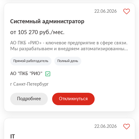
22.06.2026
Системный администратор
от 105 270 руб./мес.
АО ПКБ «РИО» - ключевое предприятие в сфере связи.
Мы разрабатываем и внедряем автоматизированные
комплексы связи для надводных кораблей. Сейчас в
команду требуется опытный системный
Прямой работодатель
Полный день
администратор, готовый работать на объектах
заказчика и управлять ИТ-инфраструктурой.
АО "ПКБ "РИО"
г Санкт-Петербург
Подробнее
Откликнуться
22.06.2026
IT