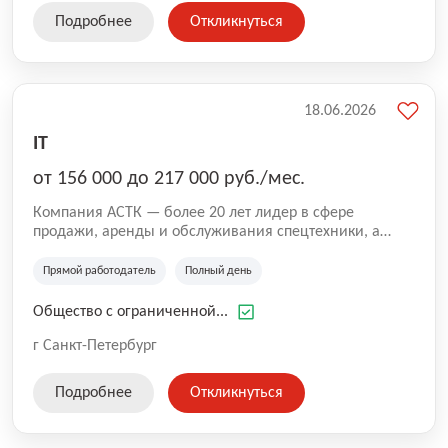
Подробнее
Откликнуться
18.06.2026
IT
от 156 000 до 217 000 руб./мес.
Компания АСТК — более 20 лет лидер в сфере
продажи, аренды и обслуживания спецтехники, а
также поставок шин и дисков крупнейших мировых
производителей. Мы работаем с теми, кто строит и
Прямой работодатель
Полный день
развивает Санкт-Петербург и область: строительные
организации, логистические компании,
Общество с ограниченной...
промышленные предприятия. За нашей репутацией
стоит собственный парк техники, квалифицированные
г Санкт-Петербург
специалисты и команда менеджеров, которые умеют
работать в B2B и выстраивать долгосрочные
Подробнее
Откликнуться
партнёрские отношения.