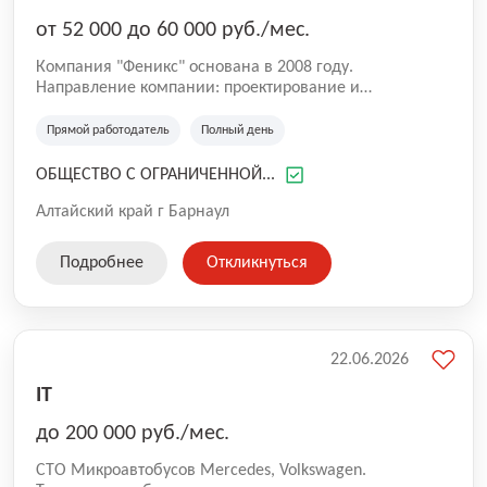
от 52 000 до 60 000 руб./мес.
Компания "Феникс" основана в 2008 году.
Направление компании: проектирование и
производство платежных, информационных
терминалов, изготовление разнообразных корпусных
Прямой работодатель
Полный день
и прочих металлоизделий, также оказание услуг, такие
как полимерное окрашивание металлов, лазерная
ОБЩЕСТВО С ОГРАНИЧЕННОЙ...
резка и гибка листового металла.
Алтайский край г Барнаул
Подробнее
Откликнуться
22.06.2026
IT
до 200 000 руб./мес.
СТО Микроавтобусов Mercedes, Volkswagen.