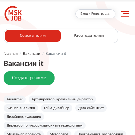
Вход / Регистрация
Соискателям
Работодателям
Главная
/
Вакансии
/
Вакансии it
Вакансии it
Создать резюме
Аналитик
Арт-директор, креативный директор
Бизнес-аналитик
Гейм-дизайнер
Дата-сайентист
Дизайнер, художник
Директор по информационным технологиям
Менеджер продукта
Методолог
Программист, разработчик