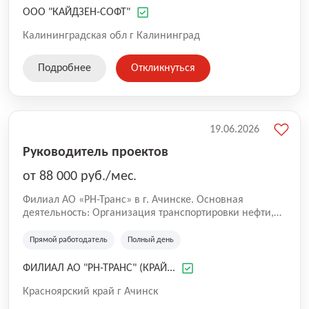
момент основным направлением деятельности
ООО "КАЙДЗЕН-СОФТ"
выбрано внедрение систем ERP класса. Являемся
аккредитованной ИТ компанией.
Калининградская обл г Калининград
Подробнее
Откликнуться
19.06.2026
Руководитель проектов
от 88 000 руб./мес.
Филиал АО «РН-Транс» в г. Ачинске. Основная
деятельность: Организация транспортировки нефти,
нефтепродуктов нефтехимической продукции, газа и
иных полезных ископаемых по территории РФ и на
Прямой работодатель
Полный день
экспорт.
ФИЛИАЛ АО "РН-ТРАНС" (КРАЙ...
Красноярский край г Ачинск