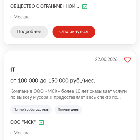
ОБЩЕСТВО С ОГРАНИЧЕННОЙ...
г Москва
Подробнее
Откликнуться
22.06.2026
IT
от 100 000 до 150 000 руб./мес.
Компания ООО «МСК» более 10 лет оказывает услуги
по вывозу мусора и предоставляет весь спектр по
вывозу любых типов отходов: - ТКО (твердые
коммунальные отходы); - строительный мусор ; -
Прямой работодатель
Полный день
мусор от слома и разборки зданий; - КГМ
(крупногабаритный мусор); - вторсырье (стеклобой,
ООО "МСК"
ПЭТ, ПВХ, металлолом и др.); - порубочные остатки; -
уборка и вывоз снега с погрузкой. Мы работаем в
г Москва
Москве и Московской области и наш автопарк