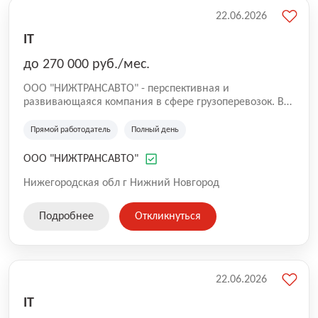
22.06.2026
IT
до 270 000 руб./мес.
ООО "НИЖТРАНСАВТО" - перспективная и
развивающаяся компания в сфере грузоперевозок. В
связи с увеличением парка в нашу команду требуется
автослесарь/автомеханик.
Прямой работодатель
Полный день
ООО "НИЖТРАНСАВТО"
Нижегородская обл г Нижний Новгород
Подробнее
Откликнуться
22.06.2026
IT