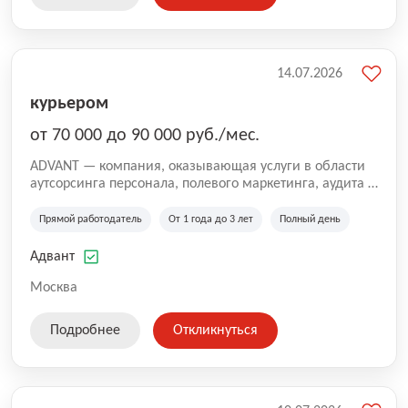
14.07.2026
курьером
от 70 000 до 90 000 руб./мес.
ADVANT — компания, оказывающая услуги в области
аутсорсинга персонала, полевого маркетинга, аудита и
сопровождения проектов для федеральных и
региональных клиентов. Мы работаем на рынке с
Прямой работодатель
От 1 года до 3 лет
Полный день
2001 года и реализуем проекты на территории России,
Казахстана и Беларуси, сотрудничая с компаниями из
Адвант
различных отраслей.
Москва
Подробнее
Откликнуться