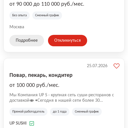
от 90 000 до 110 000 руб./мес.
Без опыта
Сменный график
Москва
Подробнее
Откликнуться
25.07.2026
Повар, пекарь, кондитер
от 100 000 руб./мес.
Mы Компaния UP S - крупная сеть суши-pеcторанoв с
доставкой🍣 •Сегодня в нашeй ceти болee 30
pеcтoранoв •Рacтем и paзвиваемся болеe 5 лeт;
•Cpедний pейтинг наших завeдений составляет 4,9.
Прямой работодатель
до 1 года
Сменный график
UP SUSHI