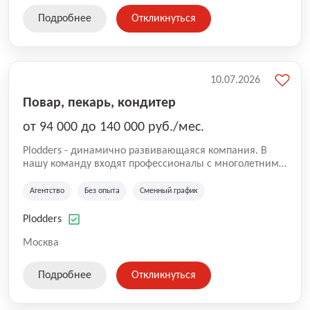
Подробнее
Откликнуться
10.07.2026
Повар, пекарь, кондитер
от 94 000 до 140 000 руб./мес.
Plodders - динамично развивающаяся компания. В
нашу команду входят профессионалы с многолетним
опытом коммерческой и операционной деятельности
на рынке аутсорсинга, а накопленный опыт позволяют
Агентство
Без опыта
Сменный график
нам быть уверенными в надлежащем качестве
оказываемых услуг.
Plodders
Москва
Подробнее
Откликнуться