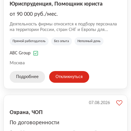
Юриспруденция, Помощник юриста
от 90 000 руб./мес.
Деятельность фирмы относится к подбору персонала
на территории России, стран СНГ и Европы для
юридических организаций, рекламе, искусству,
культуре и развлечениям, информационным
Прямой работодатель
Без опыта
Неполный день
технологиям, интернету.
ABC Group
Москва
Подробнее
Откликнуться
07.08.2026
Охрана, ЧОП
По договоренности