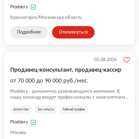
нам быть уверенными в надлежащем качестве
оказываемых услуг.
Plodders
Красногорск/Московская область
Подробнее
Откликнуться
05.08.2026
Продавец-консультант, продавец-кассир
от 70 000 до 90 000 руб./мес.
Plodders - динамично развивающаяся компания. В
нашу команду входят профессионалы с многолетним
опытом коммерческой и операционной деятельности
на рынке аутсорсинга, а накопленный опыт позволяют
Агентство
Без опыта
Гибкий график
нам быть уверенными в надлежащем качестве
оказываемых услуг.
Plodders
Москва