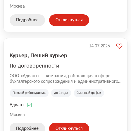
Москва
Подробнее
Откликнуться
14.07.2026
Курьер, Пеший курьер
По договоренности
ООО «Адвант» — компания, работающая в сфере
бухгалтерского сопровождения и административного
обслуживания бизнеса с 1996 года. Организация
зарегистрирована в Санкт-Петербурге и
Прямой работодатель
до 1 года
Сменный график
специализируется на оказании услуг для юридических
лиц и коммерческих организаций.
Адвант
Москва
Подробнее
Откликнуться