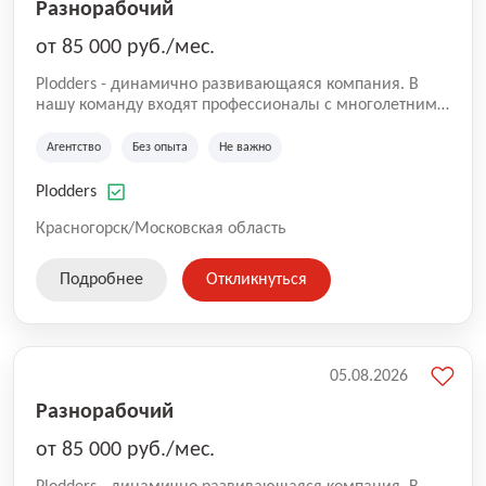
Разнорабочий
от 85 000 руб./мес.
Plodders - динамично развивающаяся компания. В
нашу команду входят профессионалы с многолетним
опытом коммерческой и операционной деятельности
на рынке аутсорсинга, а накопленный опыт позволяют
Агентство
Без опыта
Не важно
нам быть уверенными в надлежащем качестве
оказываемых услуг.
Plodders
Красногорск/Московская область
Подробнее
Откликнуться
05.08.2026
Разнорабочий
от 85 000 руб./мес.