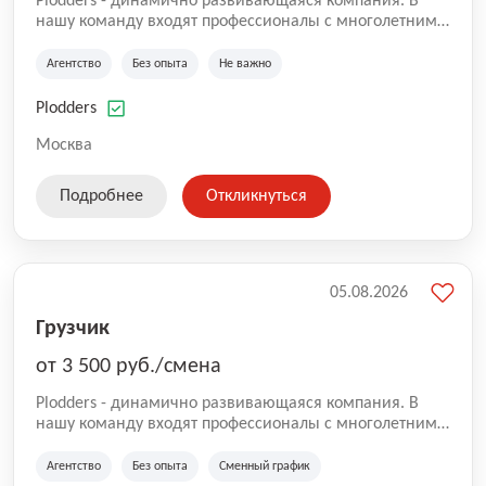
Plodders - динамично развивающаяся компания. В
нашу команду входят профессионалы с многолетним
опытом коммерческой и операционной деятельности
на рынке аутсорсинга, а накопленный опыт позволяют
Агентство
Без опыта
Не важно
нам быть уверенными в надлежащем качестве
оказываемых услуг.
Plodders
Москва
Подробнее
Откликнуться
05.08.2026
Грузчик
от 3 500 руб./смена
Plodders - динамично развивающаяся компания. В
нашу команду входят профессионалы с многолетним
опытом коммерческой и операционной деятельности
на рынке аутсорсинга, а накопленный опыт позволяют
Агентство
Без опыта
Сменный график