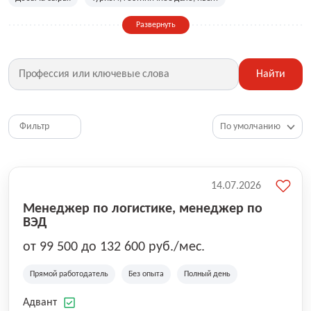
Сельское хозяйство
Дизайн, искусство, ивент
Развернуть
Бухгалтерия, финансы, инвестиции
Рабочие специальности
Фитнес, красота, спорт
Страхование
Найти
Медицина, фармацевтика
Маркетинг, PR, реклама
IT
Рестораны, кафе, общепит
Юриспруденция
HR, управление персоналом
Ритейл, продажи
Фильтр
Топ менеджмент, руководители
14.07.2026
Менеджер по логистике, менеджер по
ВЭД
от 99 500 до 132 600 руб./мес.
Прямой работодатель
Без опыта
Полный день
Адвант