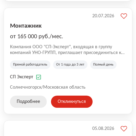
20.07.2026
Монтажник
от 165 000 руб./мес.
Компания ООО "СП-Эксперт", входящая в группу
компаний УНО-ГРУПП, приглашает присоединиться к
нашей команде на производственную площадку! Мы
работаем на рынке с 2005 года и оказываем комплекс
Прямой работодатель
От 1 года до 3 лет
Полный день
услуг по проектированию и строительству капитальных
зданий из гибридных модульных блоков свободной
СП Эксперт
планировки, используя современную технологию
гибридно-модульного строительства.
Солнечногорск/Московская область
Подробнее
Откликнуться
05.08.2026