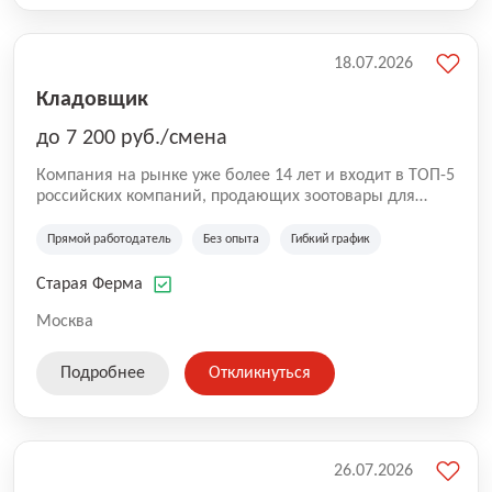
18.07.2026
Кладовщик
до 7 200 руб./смена
Компания на рынке уже более 14 лет и входит в ТОП-5
российских компаний, продающих зоотовары для
домашних животных. Помимо онлайн-магазина,
компания владеет 5 розничными магазинами, а также
Прямой работодатель
Без опыта
Гибкий график
представлена на всех крупнейших маркетплейсах
России (Wildberries, Ozon, Яндекс. Маркет и
Старая Ферма
СберМегаМаркет). «Старая ферма» специализируется
на глобальной доставке товаров по всей территории
Москва
России и за ее пределами. У компании более 18 000
SKU, премиальные бренды кормов и собственные
Подробнее
Откликнуться
СТМ.
26.07.2026