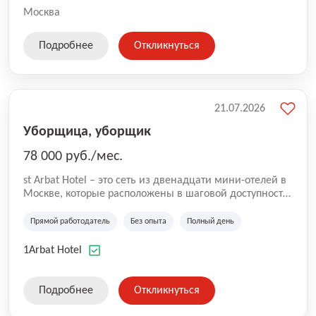
Москва
Подробнее
Откликнуться
21.07.2026
Уборщица, уборщик
78 000 руб./мес.
st Arbat Hotel – это сеть из двенадцати мини-отелей в
Москве, которые расположены в шаговой доступности
от метро Шоссе Энтузиастов, Авиамоторная,
Семеновская, Измайловская, Ботанический сад,
Прямой работодатель
Без опыта
Полный день
Чистые Пруды, Каширская, Таганская и
Академическая, Фрунзенская, Профсоюзная и
1Arbat Hotel
Тушинская. Все отели имеют рейтинг 8+ по оценкам
гостей booking.com
Подробнее
Откликнуться