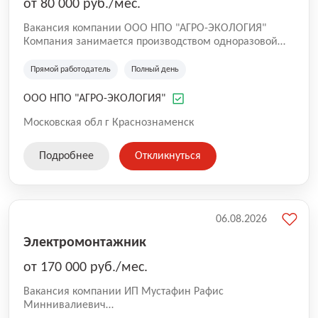
от 80 000 руб./мес.
Вакансия компании ООО НПО "АГРО-ЭКОЛОГИЯ"
Компания занимается производством одноразовой
упаковки из вспененного полистирола, таких как
яичные лотки, лотки "Доширак", ланч-боксы, работает
Прямой работодатель
Полный день
с 2003 года. Производство находится снаружи города,
пропуск в Краснознаменск не требуется.
ООО НПО "АГРО-ЭКОЛОГИЯ"
Московская обл г Краснознаменск
Подробнее
Откликнуться
06.08.2026
Электромонтажник
от 170 000 руб./мес.
Вакансия компании ИП Мустафин Рафис
Миннивалиевич