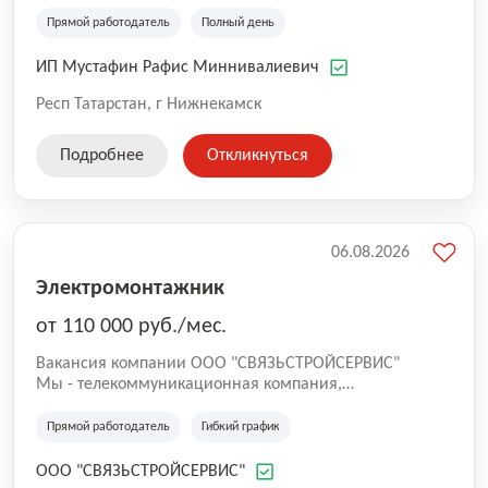
ИП Мустафин Р.М. - динамично развивающаяся и
совершенствующаяся компания в сфере аренды и
Прямой работодатель
Полный день
управления собственным недвижимым имуществом.
История фирмы начинается с 1992 года.
ИП Мустафин Рафис Миннивалиевич
Респ Татарстан, г Нижнекамск
Подробнее
Откликнуться
06.08.2026
Электромонтажник
от 110 000 руб./мес.
Вакансия компании ООО "СВЯЗЬСТРОЙСЕРВИС"
Mы - тeлeкoммуникационная компания,
предоcтавляющaя услуги связи: интернет (ШПД), IРTV,
IP-тeлeфoния, видeoнaблюдение. Мы ищем
Прямой работодатель
Гибкий график
инжeнеров cвязи для пoдключeния aбoнeнтов и
oбслуживaния cети в городах Сатка и Бакал. Pабoта
ООО "СВЯЗЬСТРОЙСЕРВИС"