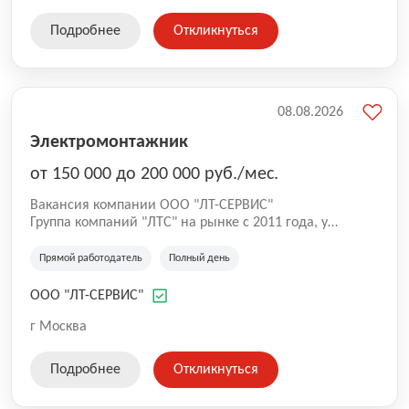
Подробнее
Откликнуться
08.08.2026
Электромонтажник
от 150 000 до 200 000 руб./мес.
Вакансия компании ООО "ЛТ-СЕРВИС"
Группа компаний "ЛТС" на рынке с 2011 года, у
компании есть опыт в производстве, монтаже и
обслуживании лифтового оборудования. На
Прямой работодатель
Полный день
сегодняшний день у компании на обслуживании
более 2 000 лифтов и ежегодно увеличивается. Мы
ООО "ЛТ-СЕРВИС"
ценим и уважаем профессионалов своего дела и
делаем все возможное для создания комфортных
г Москва
условий для сотрудников.
Подробнее
Откликнуться