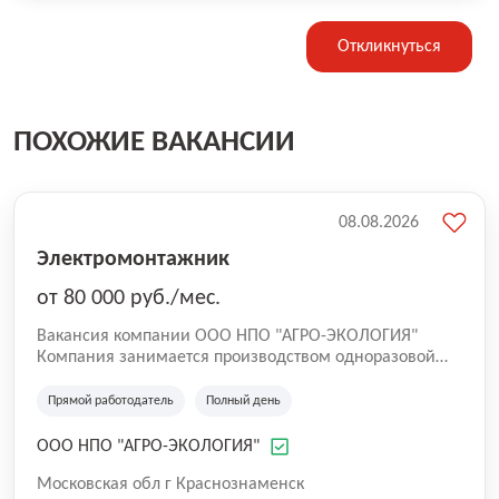
Откликнуться
ПОХОЖИЕ ВАКАНСИИ
08.08.2026
Электромонтажник
от 80 000 руб./мес.
Вакансия компании ООО НПО "АГРО-ЭКОЛОГИЯ"
Компания занимается производством одноразовой
упаковки из вспененного полистирола, таких как
яичные лотки, лотки "Доширак", ланч-боксы, работает
Прямой работодатель
Полный день
с 2003 года. Производство находится снаружи города,
пропуск в Краснознаменск не требуется.
ООО НПО "АГРО-ЭКОЛОГИЯ"
Московская обл г Краснознаменск