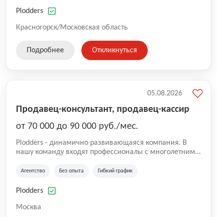
нам быть уверенными в надлежащем качестве
оказываемых услуг.
Plodders
Красногорск/Московская область
Подробнее
Откликнуться
05.08.2026
Продавец-консультант, продавец-кассир
от 70 000 до 90 000 руб./мес.
Plodders - динамично развивающаяся компания. В
нашу команду входят профессионалы с многолетним
опытом коммерческой и операционной деятельности
на рынке аутсорсинга, а накопленный опыт позволяют
Агентство
Без опыта
Гибкий график
нам быть уверенными в надлежащем качестве
оказываемых услуг.
Plodders
Москва