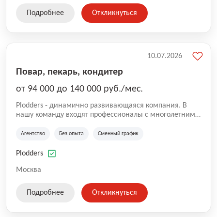
Подробнее
Откликнуться
10.07.2026
Повар, пекарь, кондитер
от 94 000 до 140 000 руб./мес.
Plodders - динамично развивающаяся компания. В
нашу команду входят профессионалы с многолетним
опытом коммерческой и операционной деятельности
на рынке аутсорсинга, а накопленный опыт позволяют
Агентство
Без опыта
Сменный график
нам быть уверенными в надлежащем качестве
оказываемых услуг.
Plodders
Москва
Подробнее
Откликнуться