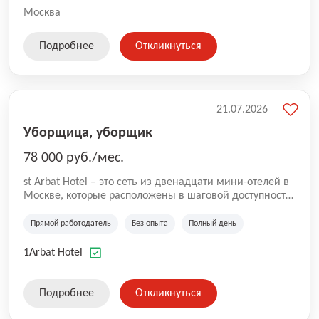
Москва
Подробнее
Откликнуться
21.07.2026
Уборщица, уборщик
78 000 руб./мес.
st Arbat Hotel – это сеть из двенадцати мини-отелей в
Москве, которые расположены в шаговой доступности
от метро Шоссе Энтузиастов, Авиамоторная,
Семеновская, Измайловская, Ботанический сад,
Прямой работодатель
Без опыта
Полный день
Чистые Пруды, Каширская, Таганская и
Академическая, Фрунзенская, Профсоюзная и
1Arbat Hotel
Тушинская. Все отели имеют рейтинг 8+ по оценкам
гостей booking.com
Подробнее
Откликнуться