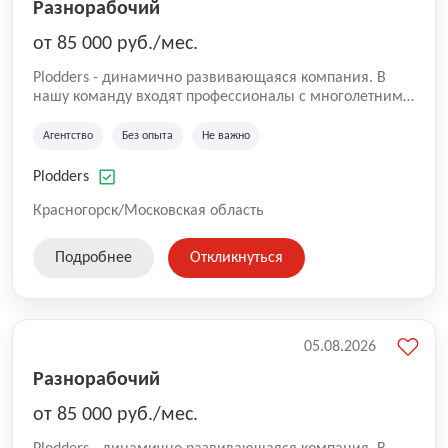
Разнорабочий
от 85 000 руб./мес.
Plodders - динамично развивающаяся компания. В
нашу команду входят профессионалы с многолетним
опытом коммерческой и операционной деятельности
на рынке аутсорсинга, а накопленный опыт позволяют
Агентство
Без опыта
Не важно
нам быть уверенными в надлежащем качестве
оказываемых услуг.
Plodders
Красногорск/Московская область
Подробнее
Откликнуться
05.08.2026
Разнорабочий
от 85 000 руб./мес.