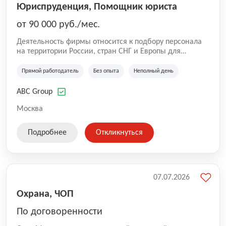
Юриспруденция, Помощник юриста
от 90 000 руб./мес.
Деятельность фирмы относится к подбору персонала
на территории России, стран СНГ и Европы для
юридических организаций, рекламе, искусству,
культуре и развлечениям, информационным
Прямой работодатель
Без опыта
Неполный день
технологиям, интернету.
ABC Group
Москва
Подробнее
Откликнуться
07.07.2026
Охрана, ЧОП
По договоренности