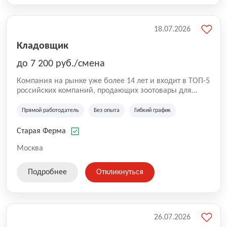
18.07.2026
Кладовщик
до 7 200 руб./смена
Компания на рынке уже более 14 лет и входит в ТОП-5
российских компаний, продающих зоотовары для
домашних животных. Помимо онлайн-магазина,
компания владеет 5 розничными магазинами, а также
Прямой работодатель
Без опыта
Гибкий график
представлена на всех крупнейших маркетплейсах
России (Wildberries, Ozon, Яндекс. Маркет и
Старая Ферма
СберМегаМаркет). «Старая ферма» специализируется
на глобальной доставке товаров по всей территории
Москва
России и за ее пределами. У компании более 18 000
SKU, премиальные бренды кормов и собственные
Подробнее
Откликнуться
СТМ.
26.07.2026