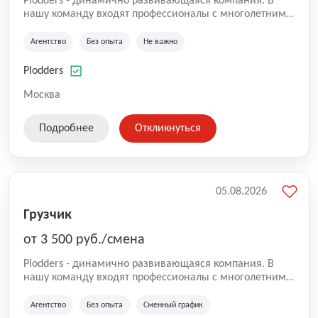
Plodders - динамично развивающаяся компания. В
нашу команду входят профессионалы с многолетним
опытом коммерческой и операционной деятельности
на рынке аутсорсинга, а накопленный опыт позволяют
Агентство
Без опыта
Не важно
нам быть уверенными в надлежащем качестве
оказываемых услуг.
Plodders
Москва
Подробнее
Откликнуться
05.08.2026
Грузчик
от 3 500 руб./смена
Plodders - динамично развивающаяся компания. В
нашу команду входят профессионалы с многолетним
опытом коммерческой и операционной деятельности
на рынке аутсорсинга, а накопленный опыт позволяют
Агентство
Без опыта
Сменный график