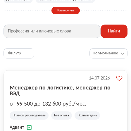
Сельское хозяйство
Дизайн, искусство, ивент
Развернуть
Бухгалтерия, финансы, инвестиции
Рабочие специальности
Фитнес, красота, спорт
Страхование
Найти
Медицина, фармацевтика
Маркетинг, PR, реклама
IT
Рестораны, кафе, общепит
Юриспруденция
HR, управление персоналом
Ритейл, продажи
Фильтр
Топ менеджмент, руководители
14.07.2026
Менеджер по логистике, менеджер по
ВЭД
от 99 500 до 132 600 руб./мес.
Прямой работодатель
Без опыта
Полный день
Адвант