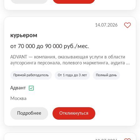
14.07.2026
курьером
от 70 000 до 90 000 руб./мес.
ADVANT — компания, оказывающая услуги в области
аутсорсинга персонала, полевого маркетинга, аудита и
сопровождения проектов для федеральных и
региональных клиентов. Мы работаем на рынке с
Прямой работодатель
От 1 года до 3 лет
Полный день
2001 года и реализуем проекты на территории России,
Казахстана и Беларуси, сотрудничая с компаниями из
Адвант
различных отраслей.
Москва
Подробнее
Откликнуться