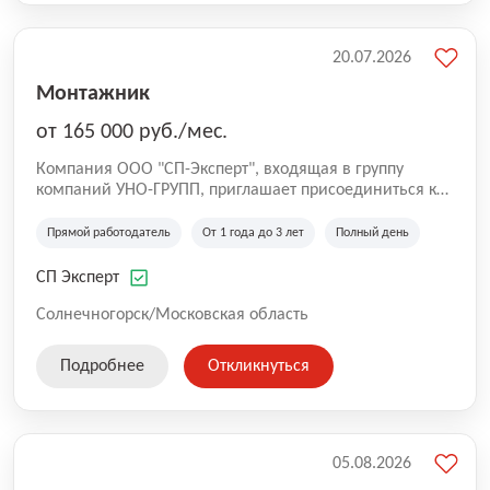
20.07.2026
Монтажник
от 165 000 руб./мес.
Компания ООО "СП-Эксперт", входящая в группу
компаний УНО-ГРУПП, приглашает присоединиться к
нашей команде на производственную площадку! Мы
работаем на рынке с 2005 года и оказываем комплекс
Прямой работодатель
От 1 года до 3 лет
Полный день
услуг по проектированию и строительству капитальных
зданий из гибридных модульных блоков свободной
СП Эксперт
планировки, используя современную технологию
гибридно-модульного строительства.
Солнечногорск/Московская область
Подробнее
Откликнуться
05.08.2026