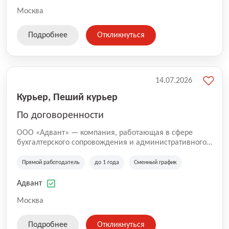
Москва
Подробнее
Откликнуться
14.07.2026
Курьер, Пеший курьер
По договоренности
ООО «Адвант» — компания, работающая в сфере
бухгалтерского сопровождения и административного
обслуживания бизнеса с 1996 года. Организация
зарегистрирована в Санкт-Петербурге и
Прямой работодатель
до 1 года
Сменный график
специализируется на оказании услуг для юридических
лиц и коммерческих организаций.
Адвант
Москва
Подробнее
Откликнуться