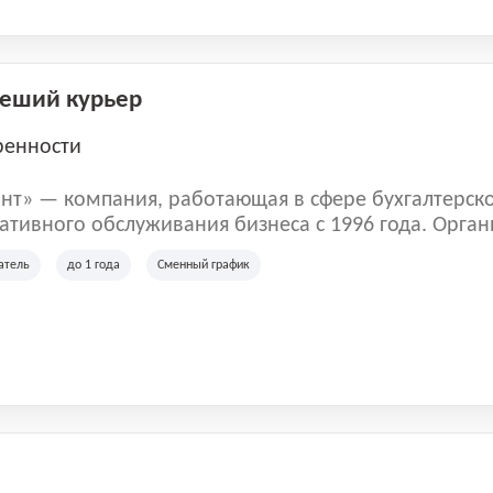
Пеший курьер
ренности
нт» — компания, работающая в сфере бухгалтерск
тивного обслуживания бизнеса с 1996 года. Орган
рована в Санкт-Петербурге и специализируется на 
атель
до 1 года
Сменный график
их лиц и коммерческих организаций.
м