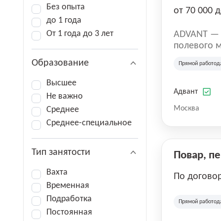
Без опыта
от 70 000 д
до 1 года
От 1 года до 3 лет
ADVANT — к
полевого м
региональн
Образование
Прямой работод
на террито
различных 
Высшее
Адвант
Не важно
Москва
Среднее
Среднее-специальное
Тип занятости
Повар, п
Вахта
По догово
Временная
Подработка
Прямой работод
Постоянная