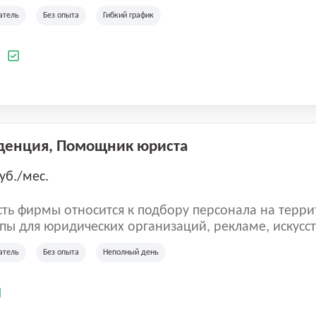
ладеет 5 розничными магазинами, а также предста
атель
Без опыта
Гибкий график
 маркетплейсах России (Wildberries, Ozon, Яндекс
аркет). «Старая ферма» специализируется на глоб
 всей территории России и за ее пределами. У ком
а
иальные бренды кормов и собственные СТМ.
денция, Помощник юриста
уб./мес.
ть фирмы относится к подбору персонала на терри
пы для юридических организаций, рекламе, искусств
иям, информационным технологиям, интернету.
атель
Без опыта
Неполный день