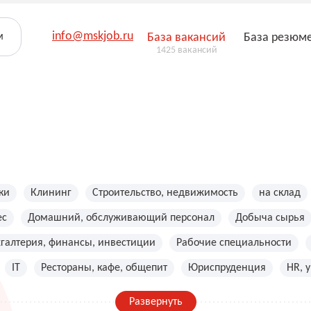
info@mskjob.ru
м
База вакансий
База резюм
1425 вакансий
ки
Клининг
Строительство, недвижимость
на склад
ес
Домашний, обслуживающий персонал
Добыча сырья
хгалтерия, финансы, инвестиции
Рабочие специальности
IT
Рестораны, кафе, общепит
Юриспруденция
HR, 
Развернуть