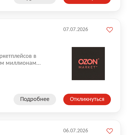
07.07.2026
ркетплейсов в
аем миллионам
одавцам — развивать
улыбкой 😊 Работая у
еской сети, где
а. Ozon
Подробнее
Откликнуться
ддержку
06.07.2026