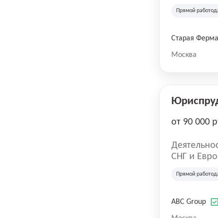
компания в
Прямой работод
крупнейших
СберМегаМ
товаров по
Старая Ферм
SKU, прем
Москва
Юриспру
от 90 000 р
Деятельнос
СНГ и Евро
развлечен
Прямой работод
ABC Group