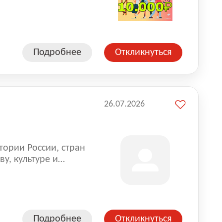
влена на всех
. Маркет и
альной доставке
пании более 18 000
Подробнее
Откликнуться
26.07.2026
тории России, стран
у, культуре и
Подробнее
Откликнуться