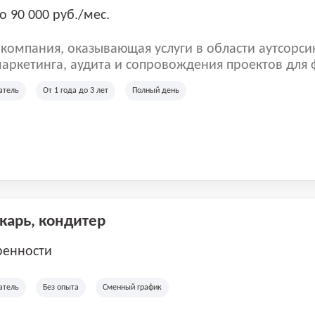
о 90 000 руб./мес.
омпания, оказывающая услуги в области аутсорси
аркетинга, аудита и сопровождения проектов для
ых клиентов. Мы работаем на рынке с 2001 года и
атель
От 1 года до 3 лет
Полный день
рии России, Казахстана и Беларуси, сотрудничая с
отраслей.
екарь, кондитер
ренности
атель
Без опыта
Сменный график