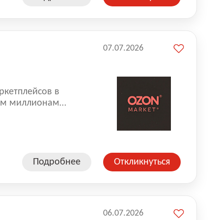
07.07.2026
ркетплейсов в
аем миллионам
одавцам — развивать
улыбкой 😊 Работая у
еской сети, где
а. Ozon
Подробнее
Откликнуться
ддержку
06.07.2026