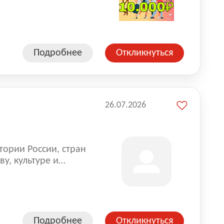
влена на всех
. Маркет и
альной доставке
пании более 18 000
Подробнее
Откликнуться
26.07.2026
тории России, стран
у, культуре и
Подробнее
Откликнуться