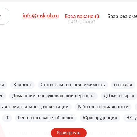
info@mskjob.ru
м
База вакансий
База резюм
1425 вакансий
ки
Клининг
Строительство, недвижимость
на склад
ес
Домашний, обслуживающий персонал
Добыча сырья
хгалтерия, финансы, инвестиции
Рабочие специальности
IT
Рестораны, кафе, общепит
Юриспруденция
HR, 
Развернуть