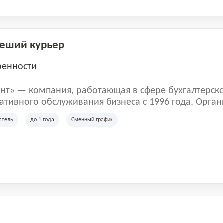
Пеший курьер
ренности
нт» — компания, работающая в сфере бухгалтерск
тивного обслуживания бизнеса с 1996 года. Орган
рована в Санкт-Петербурге и специализируется на 
атель
до 1 года
Сменный график
их лиц и коммерческих организаций.
м