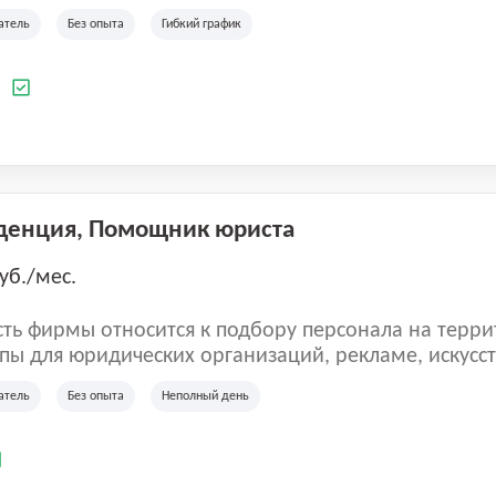
ладеет 5 розничными магазинами, а также предста
атель
Без опыта
Гибкий график
 маркетплейсах России (Wildberries, Ozon, Яндекс
аркет). «Старая ферма» специализируется на глоб
 всей территории России и за ее пределами. У ком
а
иальные бренды кормов и собственные СТМ.
денция, Помощник юриста
уб./мес.
ть фирмы относится к подбору персонала на терри
пы для юридических организаций, рекламе, искусств
иям, информационным технологиям, интернету.
атель
Без опыта
Неполный день