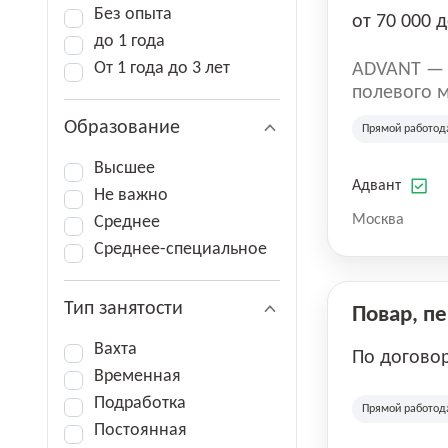
Без опыта
от 70 000 д
до 1 года
От 1 года до 3 лет
ADVANT — к
полевого м
региональн
Образование
Прямой работод
на террито
различных 
Высшее
Адвант
Не важно
Москва
Среднее
Среднее-специальное
Тип занятости
Повар, п
Вахта
По догово
Временная
Подработка
Прямой работод
Постоянная