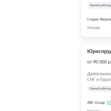
компания в
Прямой работод
крупнейших
СберМегаМ
товаров по
Старая Ферм
SKU, прем
Москва
Юриспру
от 90 000 р
Деятельнос
СНГ и Евро
развлечен
Прямой работод
ABC Group