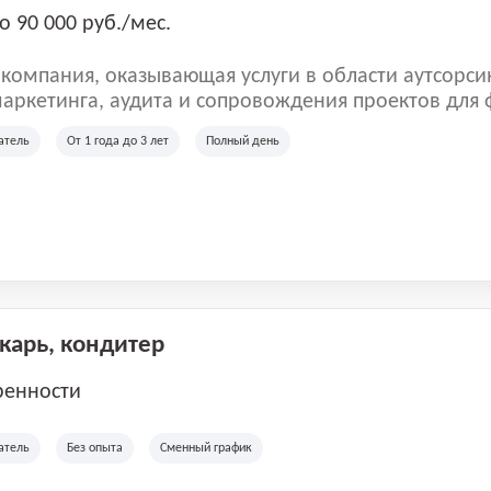
о 90 000 руб./мес.
омпания, оказывающая услуги в области аутсорси
аркетинга, аудита и сопровождения проектов для
ых клиентов. Мы работаем на рынке с 2001 года и
атель
От 1 года до 3 лет
Полный день
рии России, Казахстана и Беларуси, сотрудничая с
отраслей.
екарь, кондитер
ренности
атель
Без опыта
Сменный график